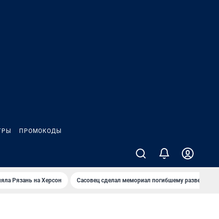
ГРЫ
ПРОМОКОДЫ
яла Рязань на Херсон
Сасовец сделал мемориал погибшему разведбату