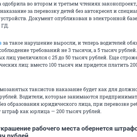
 одобрила во втором и третьем чтениях законопроект,
аказание за перевозку детей без автокресел и специ
стройств. Документ опубликован в электронной баз
 ГД.
в
за такое нарушение выросли, и теперь водителей об
соблюдение требований не 3 тысячи, а 5 тысяч рублей
х лиц увеличился с 25 до 50 тысяч рублей. Еще строж
еских лиц: вместо 100 тысяч им придется платить 20
амозанятых таксистов наказание будет как для должн
 рублей. Водители, которые занимаются предпринима
без образования юридического лица, при перевозке ре
т штраф как юрлица — 200 тысяч рублей.
украшение рабочего места обернется штраф
яч рублей