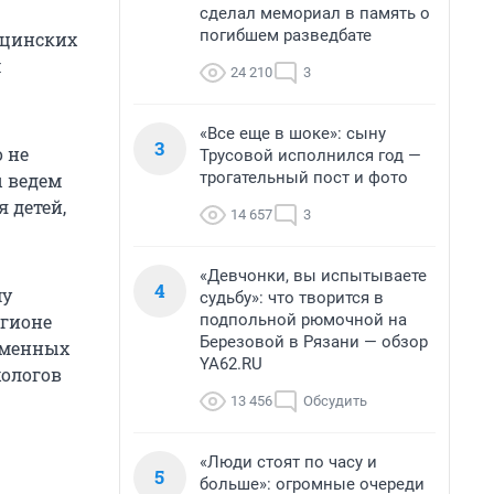
сделал мемориал в память о
погибшем разведбате
ицинских
м
24 210
3
«Все еще в шоке»: сыну
3
 не
Трусовой исполнился год —
трогательный пост и фото
ы ведем
 детей,
14 657
3
«Девчонки, вы испытываете
4
му
судьбу»: что творится в
подпольной рюмочной на
егионе
Березовой в Рязани — обзор
еменных
YA62.RU
хологов
13 456
Обсудить
«Люди стоят по часу и
5
больше»: огромные очереди