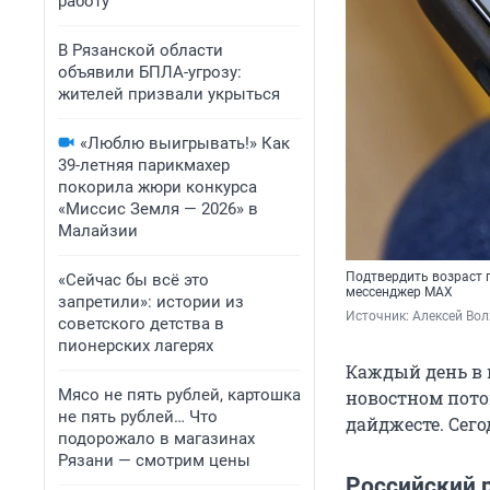
работу
В Рязанской области
объявили БПЛА-угрозу:
жителей призвали укрыться
«Люблю выигрывать!» Как
39-летняя парикмахер
покорила жюри конкурса
«Миссис Земля — 2026» в
Малайзии
Подтвердить возраст 
«Сейчас бы всё это
мессенджер MAX
запретили»: истории из
Источник: 
Алексей Вол
советского детства в
пионерских лагерях
Каждый день в 
Мясо не пять рублей, картошка
новостном пото
не пять рублей… Что
дайджесте. Сего
подорожало в магазинах
Рязани — смотрим цены
Российский 