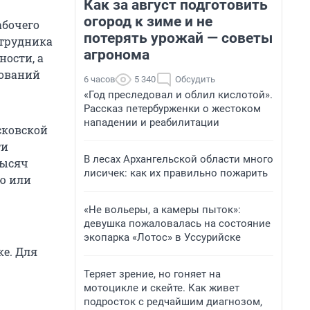
Как за август подготовить
огород к зиме и не
абочего
потерять урожай — советы
отрудника
агронома
ости, а
бований
6 часов
5 340
Обсудить
«Год преследовал и облил кислотой».
Рассказ петербурженки о жестоком
нападении и реабилитации
сковской
ти
В лесах Архангельской области много
тысяч
лисичек: как их правильно пожарить
ю или
«Не вольеры, а камеры пыток»:
девушка пожаловалась на состояние
экопарка «Лотос» в Уссурийске
е. Для
Теряет зрение, но гоняет на
мотоцикле и скейте. Как живет
подросток с редчайшим диагнозом,