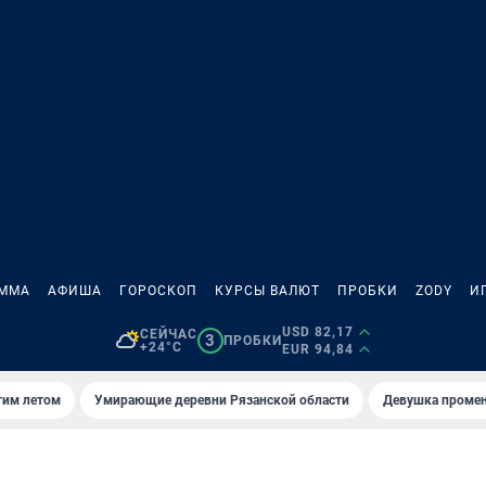
АММА
АФИША
ГОРОСКОП
КУРСЫ ВАЛЮТ
ПРОБКИ
ZODY
И
USD 82,17
СЕЙЧАС
3
ПРОБКИ
+24°C
EUR 94,84
тим летом
Умирающие деревни Рязанской области
Девушка промен