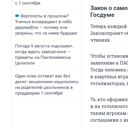
с 1 сентября
Закон о само
Госдуме
Вертолеты в прошлом?
Ученые возвращают в небо
Теперь каждый 
дирижабли — почему они
Законопроект об
уверены, что за ними будущее
чтениях.
Погода 9 августа подскажет,
когда ждать заморозков —
Чтобы установи
приметы на Пантелеймона
заявление в ПА
Целителя
Тогда человека
Один клик оставит вас без
в азартных игра
денег: мошенники нацелились
тотализаторах,
на родителей школьников в
преддверии 1 сентября
Те, кто оформил
и на тотализат
таким игрокам 
соглашения о в