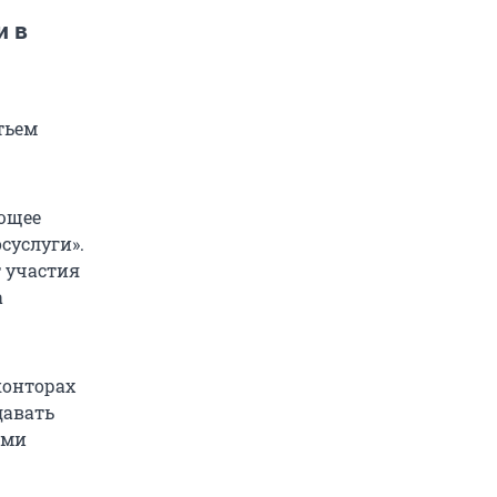
и в
тьем
ующее
суслуги».
т участия
а
конторах
давать
ими