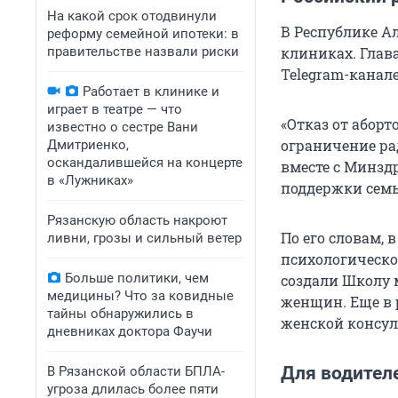
На какой срок отодвинули
В Республике А
реформу семейной ипотеки: в
правительстве назвали риски
клиниках. Глав
Telegram-канале
Работает в клинике и
играет в театре — что
«Отказ от абор
известно о сестре Вани
ограничение ра
Дмитриенко,
оскандалившейся на концерте
вместе с Минзд
в «Лужниках»
поддержки семьи
Рязанскую область накроют
По его словам,
ливни, грозы и сильный ветер
психологическо
Больше политики, чем
создали Школу 
медицины? Что за ковидные
женщин. Еще в 
тайны обнаружились в
женской консул
дневниках доктора Фаучи
Для водител
В Рязанской области БПЛА-
угроза длилась более пяти