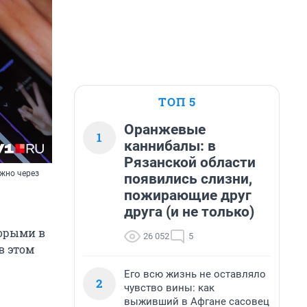
ТОП 5
Оранжевые
1
каннибалы: в
Рязанской области
ожно через
появились слизни,
пожирающие друг
друга (и не только)
торыми в
26 052
5
в этом
Его всю жизнь не оставляло
2
чувство вины: как
выживший в Афгане сасовец