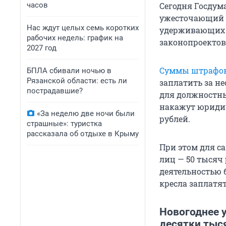
часов
Сегодня Госдума
ужесточающий н
Нас ждут целых семь коротких
удерживающих у
рабочих недель: график на
законопроектов
2027 год
Суммы штрафо
БПЛА сбивали ночью в
Рязанской области: есть ли
заплатить за не
пострадавшие?
для должностны
накажут юридич
«За неделю две ночи были
рублей.
страшные»: туристка
рассказала об отдыхе в Крыму
При этом для с
лиц — 50 тысяч
деятельностью 
кресла заплатя
Новогоднее 
десятки тыс