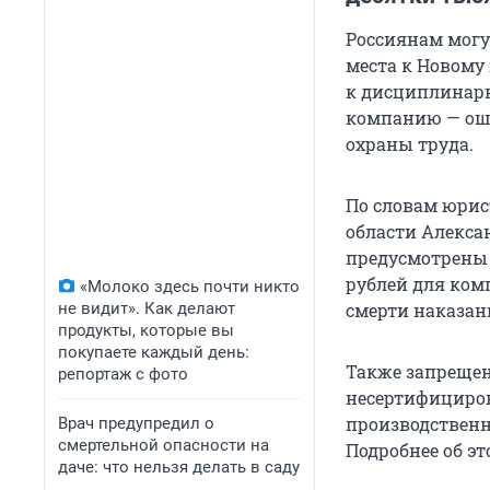
Россиянам могу
места к Новому
к дисциплинарн
компанию — ошт
охраны труда.
По словам юрис
области Алекса
предусмотрены 
рублей для ком
«Молоко здесь почти никто
не видит». Как делают
смерти наказан
продукты, которые вы
покупаете каждый день:
Также запрещен
репортаж с фото
несертифициров
производственн
Врач предупредил о
смертельной опасности на
Подробнее об э
даче: что нельзя делать в саду