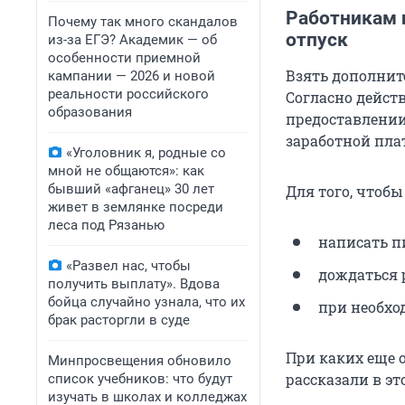
Работникам 
Почему так много скандалов
отпуск
из-за ЕГЭ? Академик — об
особенности приемной
Взять дополнит
кампании — 2026 и новой
реальности российского
Согласно дейст
образования
предоставлении
заработной пла
«Уголовник я, родные со
мной не общаются»: как
бывший «афганец» 30 лет
Для того, чтобы
живет в землянке посреди
леса под Рязанью
написать п
«Развел нас, чтобы
дождаться 
получить выплату». Вдова
бойца случайно узнала, что их
при необхо
брак расторгли в суде
При каких еще 
Минпросвещения обновило
рассказали в э
список учебников: что будут
изучать в школах и колледжах