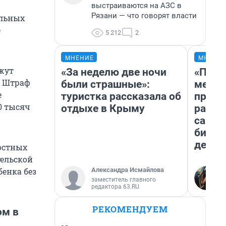
выстраиваются на АЗС в
Рязани — что говорят власти
альных
е
5 212
2
МНЕНИЕ
МНЕНИ
яжут
«За неделю две ночи
«Поку
. Штраф
были страшные»:
мешке
е
туристка рассказала об
предп
0 тысяч
отдыхе в Крыму
расска
самом
бизне
дешев
остных
тельской
Александра Исмайлова
бенка без
заместитель главного
редактора 63.RU
РЕКОМЕНДУЕМ
ом в