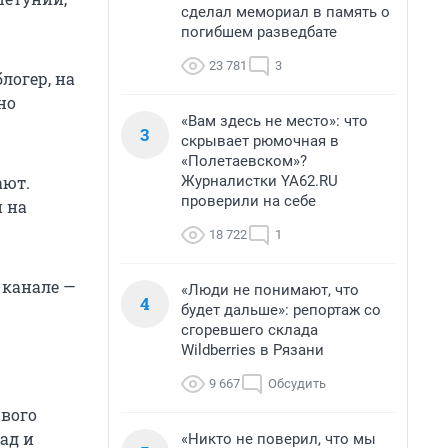
сделал мемориал в память о
погибшем разведбате
23 781
3
логер, на
но
«Вам здесь не место»: что
3
скрывает рюмочная в
«Полетаевском»?
Журналистки YA62.RU
ают.
проверили на себе
 на
18 722
1
 канале —
«Люди не понимают, что
4
будет дальше»: репортаж со
сгоревшего склада
Wildberries в Рязани
9 667
Обсудить
рвого
ад и
«Никто не поверил, что мы