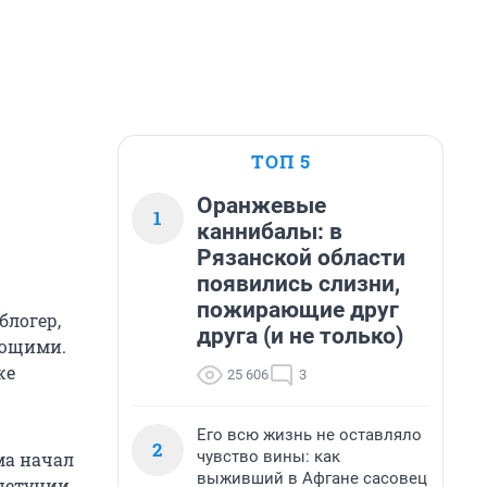
ТОП 5
Оранжевые
1
каннибалы: в
Рязанской области
появились слизни,
пожирающие друг
блогер,
друга (и не только)
ающими.
же
25 606
3
Его всю жизнь не оставляло
2
чувство вины: как
ма начал
выживший в Афгане сасовец
петунии,