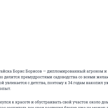
айска Борис Борисов — дипломированный агроном и 
о делится премудростями садоводства со всеми жел
й увлекается с детства, поэтому к 34 годам накопил у
опыт.
нулся к красоте и обустраивать свой участок около до
час сосчитать все свои растения блогер уже не может: 