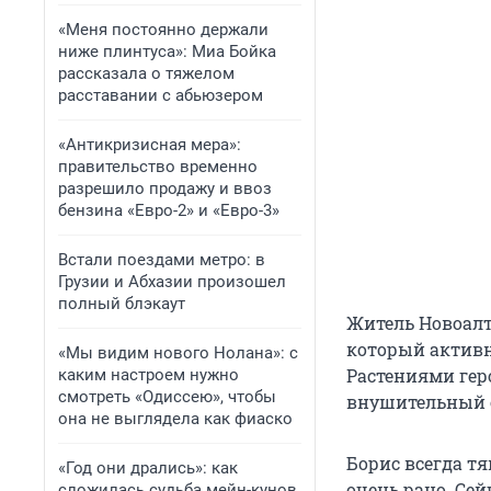
«Меня постоянно держали
ниже плинтуса»: Миа Бойка
рассказала о тяжелом
расставании с абьюзером
«Антикризисная мера»:
правительство временно
разрешило продажу и ввоз
бензина «Евро-2» и «Евро-3»
Встали поездами метро: в
Грузии и Абхазии произошел
полный блэкаут
Житель Новоалт
который активн
«Мы видим нового Нолана»: с
Растениями геро
каким настроем нужно
смотреть «Одиссею», чтобы
внушительный 
она не выглядела как фиаско
Борис всегда тя
«Год они дрались»: как
очень рано. Сей
сложилась судьба мейн-кунов,