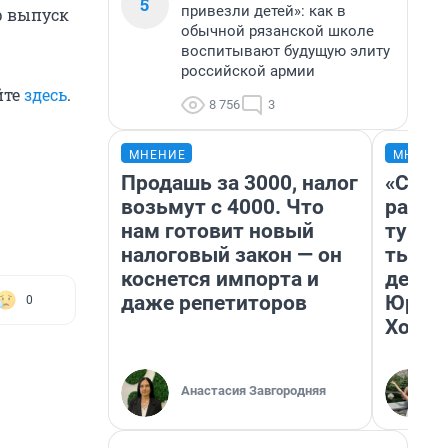
5
привезли детей»: как в
р выпуск
обычной рязанской школе
воспитывают будущую элиту
российской армии
йте
здесь
.
8 756
3
МНЕНИЕ
МНЕНИ
Продашь за 3000, налог
«Слив
возьмут с 4000. Что
разоч
нам готовит новый
турис
налоговый закон — он
тысяч
коснется импорта и
день 
даже репетиторов
Юрско
0
Хогва
Анастасия Завгородняя