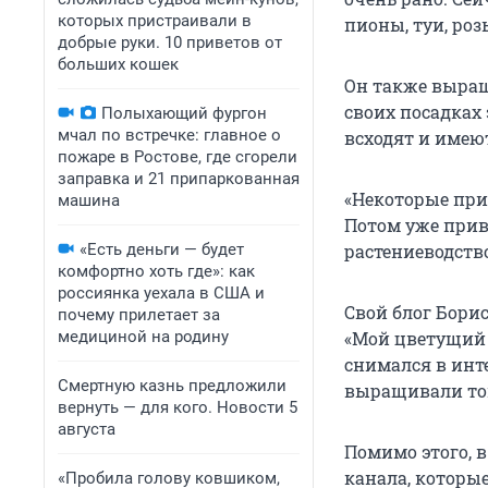
которых пристраивали в
пионы, туи, роз
добрые руки. 10 приветов от
больших кошек
Он также выращи
своих посадках
Полыхающий фургон
мчал по встречке: главное о
всходят и имею
пожаре в Ростове, где сгорели
заправка и 21 припаркованная
«Некоторые при
машина
Потом уже прив
«Есть деньги — будет
растениеводство
комфортно хоть где»: как
россиянка уехала в США и
Свой блог Борис
почему прилетает за
медициной на родину
«Мой цветущий 
снимался в инт
Смертную казнь предложили
выращивали то
вернуть — для кого. Новости 5
августа
Помимо этого, 
канала, которы
«Пробила голову ковшиком,