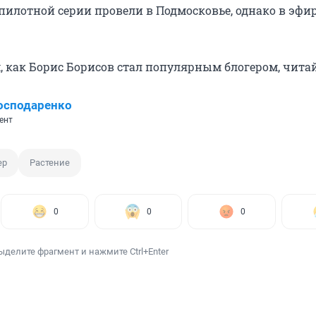
 пилотной серии провели в Подмосковье, однако в эфи
м, как Борис Борисов стал популярным блогером, чита
осподаренко
ент
ер
Растение
0
0
0
ыделите фрагмент и нажмите Ctrl+Enter