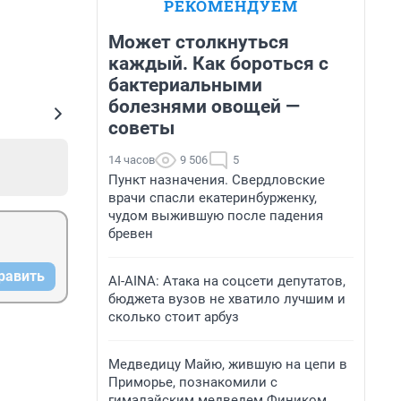
РЕКОМЕНДУЕМ
Может столкнуться
каждый. Как бороться с
бактериальными
болезнями овощей —
советы
14 часов
9 506
5
Пункт назначения. Свердловские
врачи спасли екатеринбурженку,
чудом выжившую после падения
бревен
равить
AI-AINA: Атака на соцсети депутатов,
бюджета вузов не хватило лучшим и
сколько стоит арбуз
Медведицу Майю, жившую на цепи в
Приморье, познакомили с
гималайским медведем Фиником