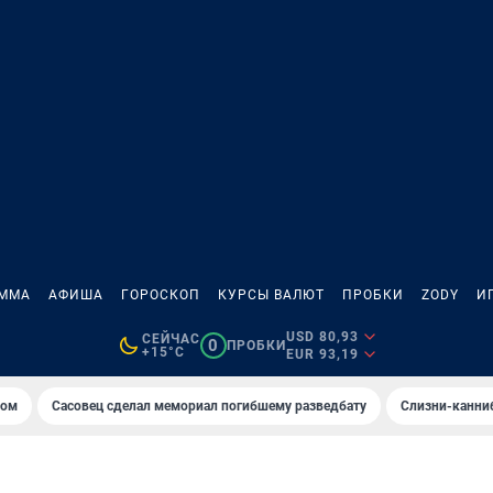
АММА
АФИША
ГОРОСКОП
КУРСЫ ВАЛЮТ
ПРОБКИ
ZODY
И
USD 80,93
СЕЙЧАС
0
ПРОБКИ
+15°C
EUR 93,19
том
Сасовец сделал мемориал погибшему разведбату
Слизни-канни