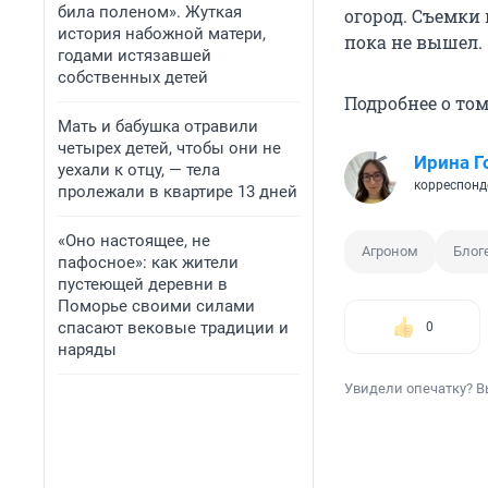
била поленом». Жуткая
огород. Съемки
история набожной матери,
пока не вышел.
годами истязавшей
собственных детей
Подробнее о то
Мать и бабушка отравили
четырех детей, чтобы они не
Ирина Г
уехали к отцу, — тела
корреспонд
пролежали в квартире 13 дней
«Оно настоящее, не
Агроном
Блог
пафосное»: как жители
пустеющей деревни в
Поморье своими силами
спасают вековые традиции и
0
наряды
Увидели опечатку? В