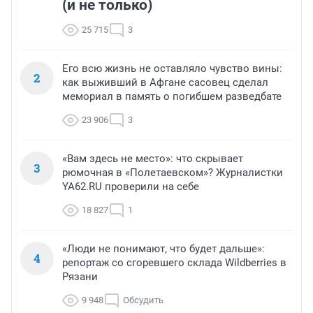
(и не только)
25 715
3
Его всю жизнь не оставляло чувство вины:
2
как выживший в Афгане сасовец сделал
мемориал в память о погибшем разведбате
23 906
3
«Вам здесь не место»: что скрывает
3
рюмочная в «Полетаевском»? Журналистки
YA62.RU проверили на себе
18 827
1
«Люди не понимают, что будет дальше»:
4
репортаж со сгоревшего склада Wildberries в
Рязани
9 948
Обсудить