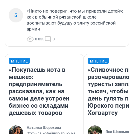
«Никто не поверил, что мы привезли детей»:
5
как в обычной рязанской школе
воспитывают будущую элиту российской
армии
8 833
3
МНЕНИЕ
МНЕНИЕ
«Покупаешь кота в
«Сливочное пи
мешке»:
разочаровало»
предприниматель
туристы запла
рассказала, как на
тысяч, чтобы 
самом деле устроен
день гулять по
бизнес со складами
Юрского перио
дешевых товаров
Хогвартсу
Наталья Шорохова
Яна Шаламова
Открыла кофейную точку на