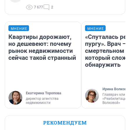
7 677
2
МНЕНИЕ
МНЕНИЕ
Квартиры дорожают,
«Спуталась реч
но дешевеют: почему
пургу». Врач — 
рынок недвижимости
смертельном д
сейчас такой странный
который слож
обнаружить
Ирина Волкова
Екатерина Торопова
Главврач клини
директор агентства
«Реабилитация 
недвижимости
Волковой»
РЕКОМЕНДУЕМ