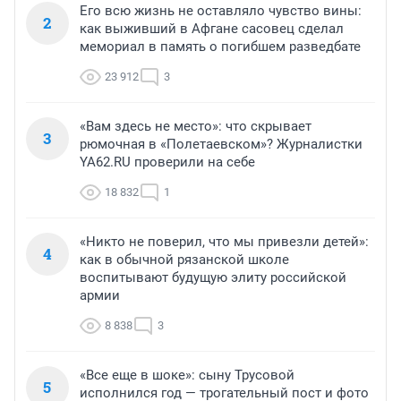
Его всю жизнь не оставляло чувство вины:
2
как выживший в Афгане сасовец сделал
мемориал в память о погибшем разведбате
23 912
3
«Вам здесь не место»: что скрывает
3
рюмочная в «Полетаевском»? Журналистки
YA62.RU проверили на себе
18 832
1
«Никто не поверил, что мы привезли детей»:
4
как в обычной рязанской школе
воспитывают будущую элиту российской
армии
8 838
3
«Все еще в шоке»: сыну Трусовой
5
исполнился год — трогательный пост и фото