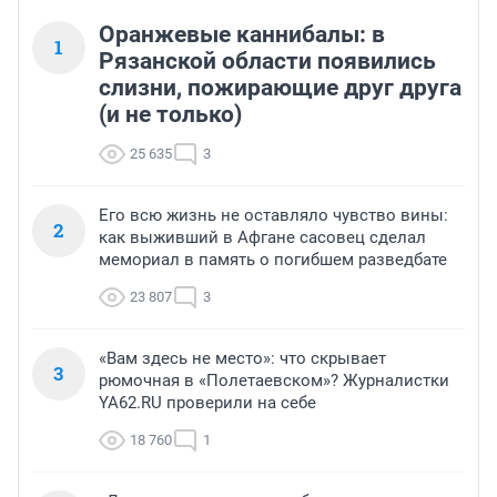
Оранжевые каннибалы: в
1
Рязанской области появились
слизни, пожирающие друг друга
(и не только)
25 635
3
Его всю жизнь не оставляло чувство вины:
2
как выживший в Афгане сасовец сделал
мемориал в память о погибшем разведбате
23 807
3
«Вам здесь не место»: что скрывает
3
рюмочная в «Полетаевском»? Журналистки
YA62.RU проверили на себе
18 760
1