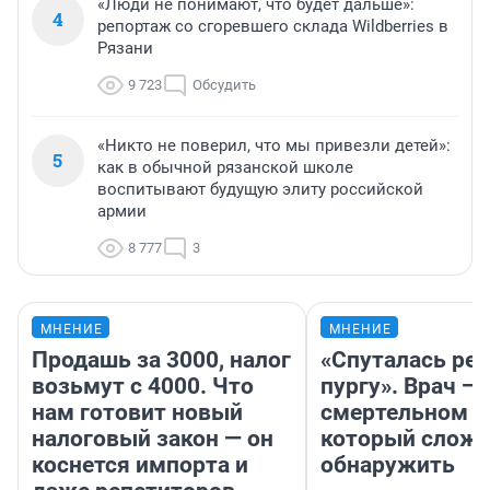
«Люди не понимают, что будет дальше»:
4
репортаж со сгоревшего склада Wildberries в
Рязани
9 723
Обсудить
«Никто не поверил, что мы привезли детей»:
5
как в обычной рязанской школе
воспитывают будущую элиту российской
армии
8 777
3
МНЕНИЕ
МНЕНИЕ
Продашь за 3000, налог
«Спуталась реч
возьмут с 4000. Что
пургу». Врач — 
нам готовит новый
смертельном д
налоговый закон — он
который слож
коснется импорта и
обнаружить