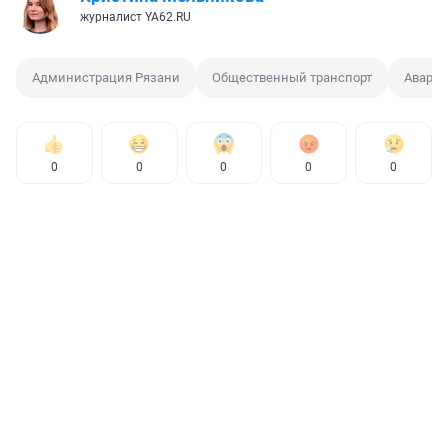
журналист YA62.RU
Администрация Рязани
Общественный транспорт
Авария
0
0
0
0
0