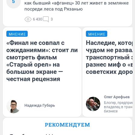
5
как бывший «афганец» 30 лет живет в землянке
посреди леса под Рязанью
6 430
3
МНЕНИЕ
МНЕНИЕ
«Финал не совпал с
Наследие, кото
ожиданиями»: стоит ли
чудом не разва
смотреть фильм
транспортный э
«Старый орел» на
разнес миф о «
большом экране —
советских доро
честная рецензия
Олег Арефьев
Блогер, предприн
Надежда Губарь
владелец в тран
бизнесе
РЕКОМЕНДУЕМ