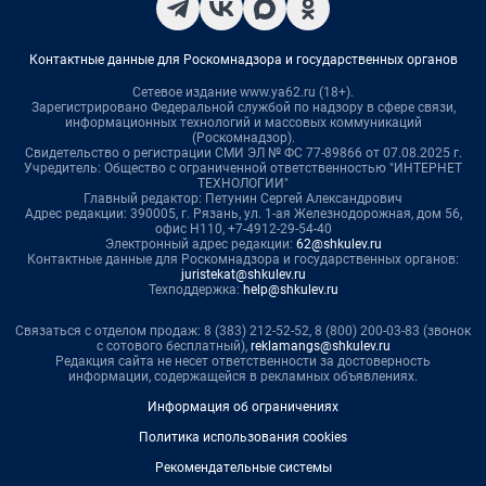
Контактные данные для Роскомнадзора и государственных органов
Сетевое издание www.ya62.ru (18+).
Зарегистрировано Федеральной службой по надзору в сфере связи,
информационных технологий и массовых коммуникаций
(Роскомнадзор).
Свидетельство о регистрации СМИ ЭЛ № ФС 77-89866 от 07.08.2025 г.
Учредитель: Общество с ограниченной ответственностью "ИНТЕРНЕТ
ТЕХНОЛОГИИ"
Главный редактор: Петунин Сергей Александрович
Адрес редакции: 390005, г. Рязань, ул. 1-ая Железнодорожная, дом 56,
офис Н110, +7-4912-29-54-40
Электронный адрес редакции:
62@shkulev.ru
Контактные данные для Роскомнадзора и государственных органов:
juristekat@shkulev.ru
Техподдержка:
help@shkulev.ru
Связаться с отделом продаж: 8 (383) 212-52-52, 8 (800) 200-03-83 (звонок
с сотового бесплатный),
reklamangs@shkulev.ru
Редакция сайта не несет ответственности за достоверность
информации, содержащейся в рекламных объявлениях.
Информация об ограничениях
Политика использования cookies
Рекомендательные системы