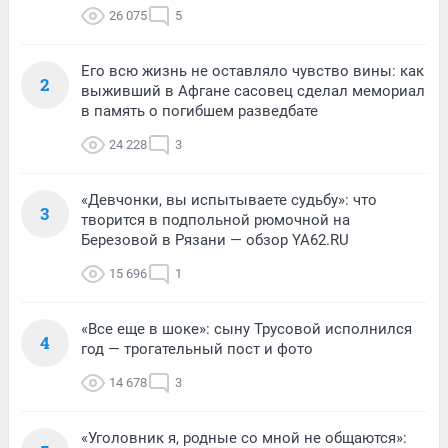
26 075
5
Его всю жизнь не оставляло чувство вины: как
2
выживший в Афгане сасовец сделал мемориал
в память о погибшем разведбате
24 228
3
«Девчонки, вы испытываете судьбу»: что
3
творится в подпольной рюмочной на
Березовой в Рязани — обзор YA62.RU
15 696
1
«Все еще в шоке»: сыну Трусовой исполнился
4
год — трогательный пост и фото
14 678
3
«Уголовник я, родные со мной не общаются»: