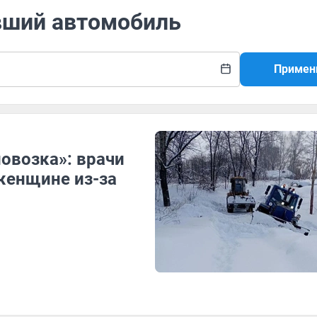
явший автомобиль
Примен
повозка»: врачи
женщине из-за