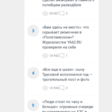
сделал мемориал в память о
погибшем разведбате
24 067
3
«Вам здесь не место»: что
3
скрывает рюмочная в
«Полетаевском»?
Журналистки YA62.RU
проверили на себе
18 942
1
«Все еще в шоке»: сыну
4
Трусовой исполнился год —
трогательный пост и фото
14 534
3
«Люди стоят по часу и
5
больше»: огромные очереди
выстраиваются на АЗС в