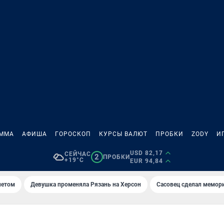
АММА
АФИША
ГОРОСКОП
КУРСЫ ВАЛЮТ
ПРОБКИ
ZODY
И
USD 82,17
СЕЙЧАС
2
ПРОБКИ
+19°C
EUR 94,84
летом
Девушка променяла Рязань на Херсон
Сасовец сделал мемор