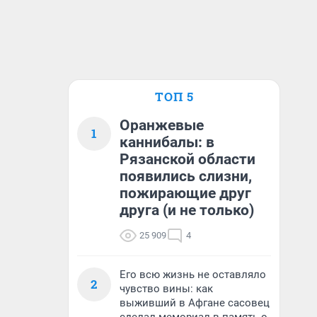
ТОП 5
Оранжевые
1
каннибалы: в
Рязанской области
появились слизни,
пожирающие друг
друга (и не только)
25 909
4
Его всю жизнь не оставляло
2
чувство вины: как
выживший в Афгане сасовец