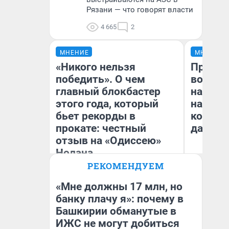
Рязани — что говорят власти
4 665
2
МНЕНИЕ
МНЕНИЕ
«Никого нельзя
Продаш
победить». О чем
возьмут
главный блокбастер
нам го
этого года, который
налого
бьет рекорды в
коснет
прокате: честный
даже р
отзыв на «Одиссею»
Нолана
РЕКОМЕНДУЕМ
Стас Соколов
Ан
Эксперт
«Мне должны 17 млн, но
банку плачу я»: почему в
Башкирии обманутые в
ИЖС не могут добиться