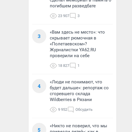
сделал мемориал в память о
погибшем разведбате
23 907
3
«Вам здесь не место»: что
3
скрывает рюмочная в
«Полетаевском»?
Журналистки YA62.RU
проверили на себе
18 827
1
«Люди не понимают, что
4
будет дальше»: репортаж со
сгоревшего склада
Wildberries в Рязани
9 952
Обсудить
«Никто не поверил, что мы
5
привезли детей»: как в