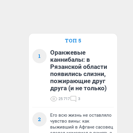
ТОП 5
Оранжевые
1
каннибалы: в
Рязанской области
появились слизни,
пожирающие друг
друга (и не только)
25 717
3
Его всю жизнь не оставляло
2
чувство вины: как
выживший в Афгане сасовец