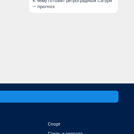
К чему готовит ретроградный Сатурн
— прогноз
Спорт
Стиль и красота