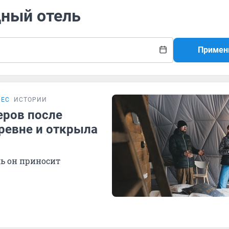
дный отель
Примен
НЕС
ИСТОРИИ
еров после
ревне и открыла
ль он приносит