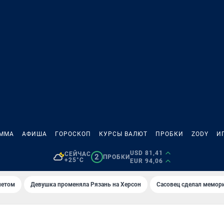
АММА
АФИША
ГОРОСКОП
КУРСЫ ВАЛЮТ
ПРОБКИ
ZODY
И
USD 81,41
СЕЙЧАС
2
ПРОБКИ
+25°C
EUR 94,06
летом
Девушка променяла Рязань на Херсон
Сасовец сделал мемор