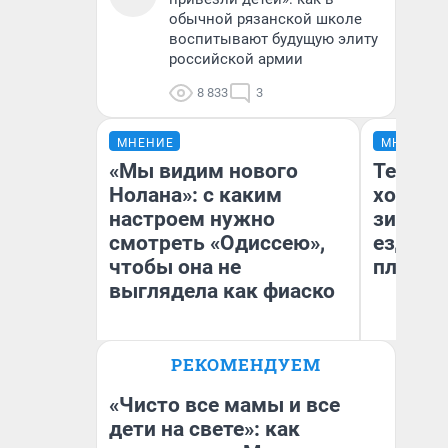
обычной рязанской школе
воспитывают будущую элиту
российской армии
8 833
3
МНЕНИЕ
МНЕНИЕ
«Мы видим нового
Тепло 
Нолана»: с каким
холодн
настроем нужно
зимой.
смотреть «Одиссею»,
ездит н
чтобы она не
плюсы 
выглядела как фиаско
РЕКОМЕНДУЕМ
Надежда Губарь
Д
«Чисто все мамы и все
дети на свете»: как