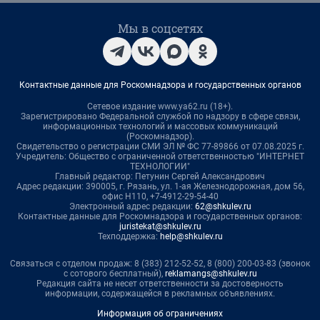
Мы в соцсетях
Контактные данные для Роскомнадзора и государственных органов
Сетевое издание www.ya62.ru (18+).
Зарегистрировано Федеральной службой по надзору в сфере связи,
информационных технологий и массовых коммуникаций
(Роскомнадзор).
Свидетельство о регистрации СМИ ЭЛ № ФС 77-89866 от 07.08.2025 г.
Учредитель: Общество с ограниченной ответственностью "ИНТЕРНЕТ
ТЕХНОЛОГИИ"
Главный редактор: Петунин Сергей Александрович
Адрес редакции: 390005, г. Рязань, ул. 1-ая Железнодорожная, дом 56,
офис Н110, +7-4912-29-54-40
Электронный адрес редакции:
62@shkulev.ru
Контактные данные для Роскомнадзора и государственных органов:
juristekat@shkulev.ru
Техподдержка:
help@shkulev.ru
Связаться с отделом продаж: 8 (383) 212-52-52, 8 (800) 200-03-83 (звонок
с сотового бесплатный),
reklamangs@shkulev.ru
Редакция сайта не несет ответственности за достоверность
информации, содержащейся в рекламных объявлениях.
Информация об ограничениях