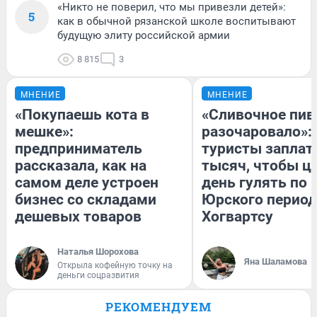
«Никто не поверил, что мы привезли детей»:
5
как в обычной рязанской школе воспитывают
будущую элиту российской армии
8 815
3
МНЕНИЕ
МНЕНИЕ
«Покупаешь кота в
«Сливочное пив
мешке»:
разочаровало»:
предприниматель
туристы заплат
рассказала, как на
тысяч, чтобы ц
самом деле устроен
день гулять по 
бизнес со складами
Юрского период
дешевых товаров
Хогвартсу
Наталья Шорохова
Яна Шаламова
Открыла кофейную точку на
деньги соцразвития
РЕКОМЕНДУЕМ