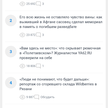
25 692
3
Его всю жизнь не оставляло чувство вины: как
2
выживший в Афгане сасовец сделал мемориал
в память о погибшем разведбате
23 872
3
«Вам здесь не место»: что скрывает рюмочная
3
в «Полетаевском»? Журналистки YA62.RU
проверили на себе
18 806
1
«Люди не понимают, что будет дальше»:
4
репортаж со сгоревшего склада Wildberries в
Рязани
9 887
Обсудить