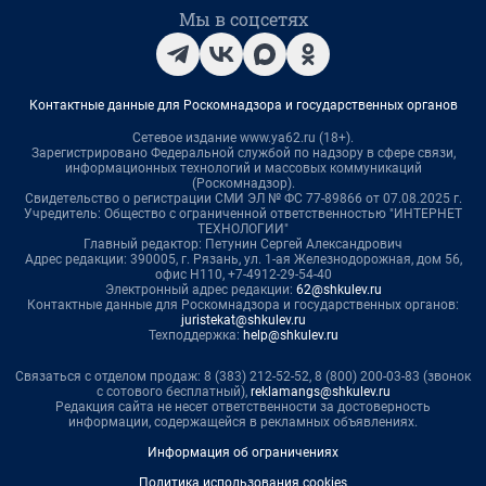
Мы в соцсетях
Контактные данные для Роскомнадзора и государственных органов
Сетевое издание www.ya62.ru (18+).
Зарегистрировано Федеральной службой по надзору в сфере связи,
информационных технологий и массовых коммуникаций
(Роскомнадзор).
Свидетельство о регистрации СМИ ЭЛ № ФС 77-89866 от 07.08.2025 г.
Учредитель: Общество с ограниченной ответственностью "ИНТЕРНЕТ
ТЕХНОЛОГИИ"
Главный редактор: Петунин Сергей Александрович
Адрес редакции: 390005, г. Рязань, ул. 1-ая Железнодорожная, дом 56,
офис Н110, +7-4912-29-54-40
Электронный адрес редакции:
62@shkulev.ru
Контактные данные для Роскомнадзора и государственных органов:
juristekat@shkulev.ru
Техподдержка:
help@shkulev.ru
Связаться с отделом продаж: 8 (383) 212-52-52, 8 (800) 200-03-83 (звонок
с сотового бесплатный),
reklamangs@shkulev.ru
Редакция сайта не несет ответственности за достоверность
информации, содержащейся в рекламных объявлениях.
Информация об ограничениях
Политика использования cookies