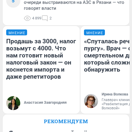
5
очереди выстраиваются на АЗС в Рязани — что
говорят власти
4 899
2
МНЕНИЕ
МНЕНИЕ
Продашь за 3000, налог
«Спуталась речь
возьмут с 4000. Что
пургу». Врач — о
нам готовит новый
смертельном ди
налоговый закон — он
который сложн
коснется импорта и
обнаружить
даже репетиторов
Ирина Волкова
Главврач клиник
Анастасия Завгородняя
«Реабилитация д
Волковой»
РЕКОМЕНДУЕМ