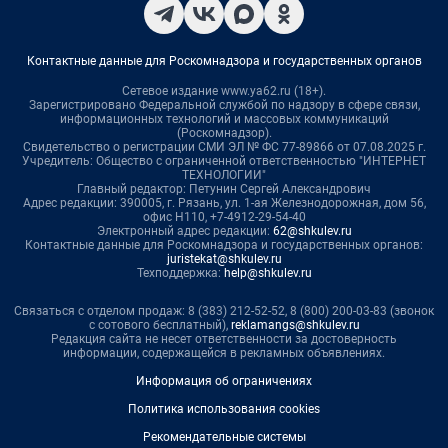
Контактные данные для Роскомнадзора и государственных органов
Сетевое издание www.ya62.ru (18+).
Зарегистрировано Федеральной службой по надзору в сфере связи,
информационных технологий и массовых коммуникаций
(Роскомнадзор).
Свидетельство о регистрации СМИ ЭЛ № ФС 77-89866 от 07.08.2025 г.
Учредитель: Общество с ограниченной ответственностью "ИНТЕРНЕТ
ТЕХНОЛОГИИ"
Главный редактор: Петунин Сергей Александрович
Адрес редакции: 390005, г. Рязань, ул. 1-ая Железнодорожная, дом 56,
офис Н110, +7-4912-29-54-40
Электронный адрес редакции:
62@shkulev.ru
Контактные данные для Роскомнадзора и государственных органов:
juristekat@shkulev.ru
Техподдержка:
help@shkulev.ru
Связаться с отделом продаж: 8 (383) 212-52-52, 8 (800) 200-03-83 (звонок
с сотового бесплатный),
reklamangs@shkulev.ru
Редакция сайта не несет ответственности за достоверность
информации, содержащейся в рекламных объявлениях.
Информация об ограничениях
Политика использования cookies
Рекомендательные системы