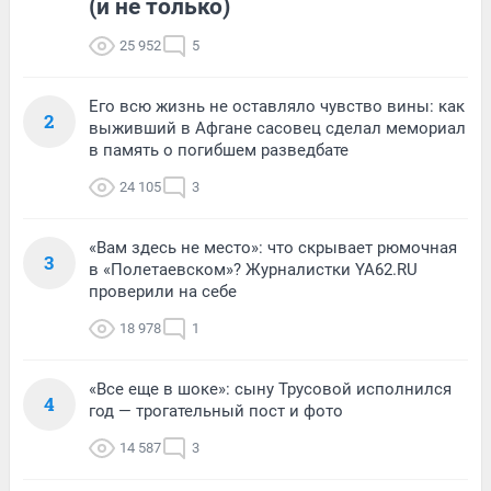
(и не только)
25 952
5
Его всю жизнь не оставляло чувство вины: как
2
выживший в Афгане сасовец сделал мемориал
в память о погибшем разведбате
24 105
3
«Вам здесь не место»: что скрывает рюмочная
3
в «Полетаевском»? Журналистки YA62.RU
проверили на себе
18 978
1
«Все еще в шоке»: сыну Трусовой исполнился
4
год — трогательный пост и фото
14 587
3