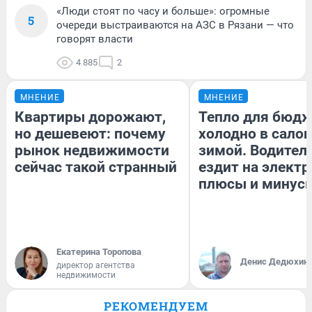
«Люди стоят по часу и больше»: огромные
5
очереди выстраиваются на АЗС в Рязани — что
говорят власти
4 885
2
МНЕНИЕ
МНЕНИЕ
Квартиры дорожают,
Тепло для бюдж
но дешевеют: почему
холодно в сало
рынок недвижимости
зимой. Водитель
сейчас такой странный
ездит на электр
плюсы и минус
Екатерина Торопова
Денис Дедюхин
директор агентства
недвижимости
РЕКОМЕНДУЕМ