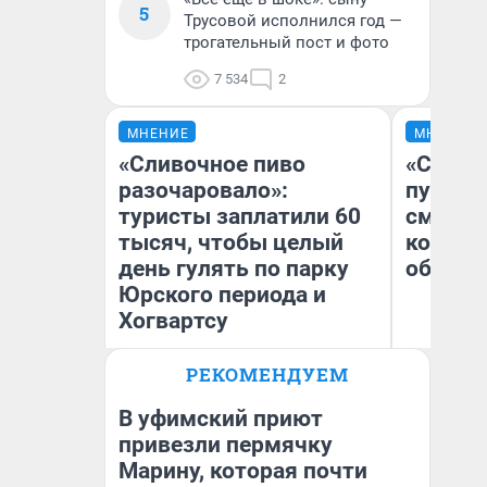
5
Трусовой исполнился год —
трогательный пост и фото
7 534
2
МНЕНИЕ
МНЕНИЕ
«Сливочное пиво
«Спутал
разочаровало»:
пургу».
туристы заплатили 60
смерте
тысяч, чтобы целый
которы
день гулять по парку
обнару
Юрского периода и
Хогвартсу
Ир
РЕКОМЕНДУЕМ
Гл
Яна Шаламова
«Р
Во
В уфимский приют
привезли пермячку
Марину, которая почти