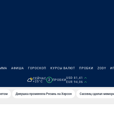
АММА
АФИША
ГОРОСКОП
КУРСЫ ВАЛЮТ
ПРОБКИ
ZODY
И
USD 81,41
СЕЙЧАС
2
ПРОБКИ
+25°C
EUR 94,06
летом
Девушка променяла Рязань на Херсон
Сасовец сделал мемор