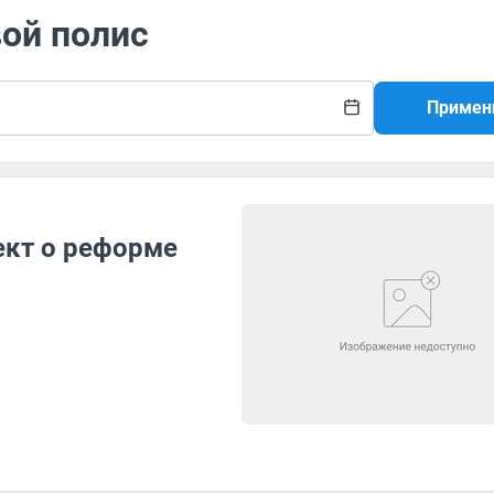
вой полис
Примен
ект о реформе