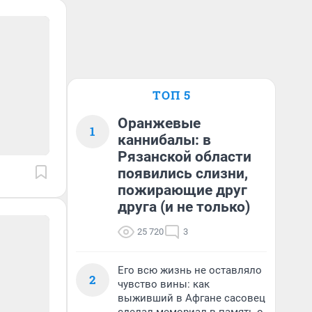
ТОП 5
Оранжевые
1
каннибалы: в
Рязанской области
появились слизни,
пожирающие друг
друга (и не только)
25 720
3
Его всю жизнь не оставляло
2
чувство вины: как
выживший в Афгане сасовец