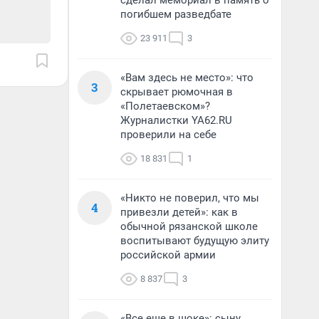
сделал мемориал в память о
погибшем разведбате
23 911
3
«Вам здесь не место»: что
3
скрывает рюмочная в
«Полетаевском»?
Журналистки YA62.RU
проверили на себе
18 831
1
«Никто не поверил, что мы
4
привезли детей»: как в
обычной рязанской школе
воспитывают будущую элиту
российской армии
8 837
3
«Все еще в шоке»: сыну