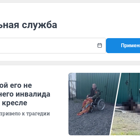
ьная служба
Примен
ой его не
него инвалида
 кресле
 привело к трагедии