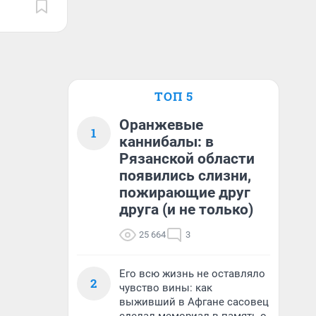
ТОП 5
Оранжевые
1
каннибалы: в
Рязанской области
появились слизни,
пожирающие друг
друга (и не только)
25 664
3
Его всю жизнь не оставляло
2
чувство вины: как
выживший в Афгане сасовец