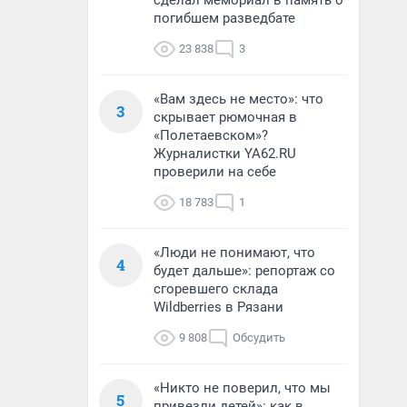
сделал мемориал в память о
погибшем разведбате
23 838
3
«Вам здесь не место»: что
3
скрывает рюмочная в
«Полетаевском»?
Журналистки YA62.RU
проверили на себе
18 783
1
«Люди не понимают, что
4
будет дальше»: репортаж со
сгоревшего склада
Wildberries в Рязани
9 808
Обсудить
«Никто не поверил, что мы
5
привезли детей»: как в