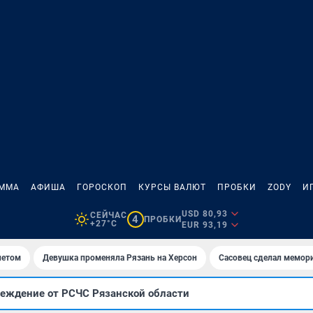
АММА
АФИША
ГОРОСКОП
КУРСЫ ВАЛЮТ
ПРОБКИ
ZODY
И
USD 80,93
СЕЙЧАС
4
ПРОБКИ
+27°C
EUR 93,19
летом
Девушка променяла Рязань на Херсон
Сасовец сделал мемор
реждение от РСЧС Рязанской области