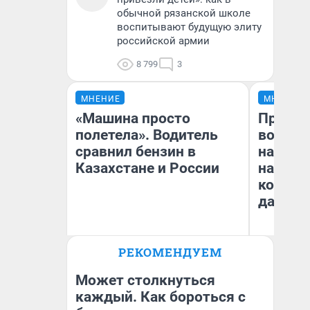
обычной рязанской школе
воспитывают будущую элиту
российской армии
8 799
3
МНЕНИЕ
МНЕНИЕ
«Машина просто
Продаш
полетела». Водитель
возьмут
сравнил бензин в
нам го
Казахстане и России
налого
коснет
даже р
РЕКОМЕНДУЕМ
Анатолий Кузнецов
Ан
Может столкнуться
каждый. Как бороться с