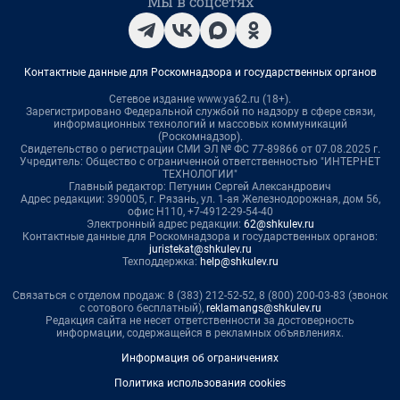
Мы в соцсетях
Контактные данные для Роскомнадзора и государственных органов
Сетевое издание www.ya62.ru (18+).
Зарегистрировано Федеральной службой по надзору в сфере связи,
информационных технологий и массовых коммуникаций
(Роскомнадзор).
Свидетельство о регистрации СМИ ЭЛ № ФС 77-89866 от 07.08.2025 г.
Учредитель: Общество с ограниченной ответственностью "ИНТЕРНЕТ
ТЕХНОЛОГИИ"
Главный редактор: Петунин Сергей Александрович
Адрес редакции: 390005, г. Рязань, ул. 1-ая Железнодорожная, дом 56,
офис Н110, +7-4912-29-54-40
Электронный адрес редакции:
62@shkulev.ru
Контактные данные для Роскомнадзора и государственных органов:
juristekat@shkulev.ru
Техподдержка:
help@shkulev.ru
Связаться с отделом продаж: 8 (383) 212-52-52, 8 (800) 200-03-83 (звонок
с сотового бесплатный),
reklamangs@shkulev.ru
Редакция сайта не несет ответственности за достоверность
информации, содержащейся в рекламных объявлениях.
Информация об ограничениях
Политика использования cookies