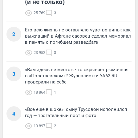
(и не только)
25 769
3
Его всю жизнь не оставляло чувство вины: как
2
выживший в Афгане сасовец сделал мемориал
в память о погибшем разведбате
23 952
3
«Вам здесь не место»: что скрывает рюмочная
3
в «Полетаевском»? Журналистки YA62.RU
проверили на себе
18 864
1
«Все еще в шоке»: сыну Трусовой исполнился
4
год — трогательный пост и фото
13 897
2