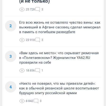
(и не только)
25 728
3
Его всю жизнь не оставляло чувство вины: как
2
выживший в Афгане сасовец сделал мемориал
в память о погибшем разведбате
23 918
3
«Вам здесь не место»: что скрывает рюмочная
3
в «Полетаевском»? Журналистки YA62.RU
проверили на себе
18 836
1
«Никто не поверил, что мы привезли детей»:
4
как в обычной рязанской школе воспитывают
будущую элиту российской армии
8 842
3