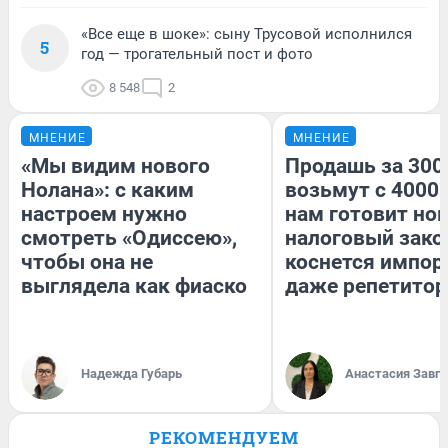
«Все еще в шоке»: сыну Трусовой исполнился
5
год — трогательный пост и фото
8 548
2
МНЕНИЕ
МНЕНИЕ
«Мы видим нового
Продашь за 3000
Нолана»: с каким
возьмут с 4000.
настроем нужно
нам готовит но
смотреть «Одиссею»,
налоговый зако
чтобы она не
коснется импор
выглядела как фиаско
даже репетитор
Надежда Губарь
Анастасия Завг
РЕКОМЕНДУЕМ