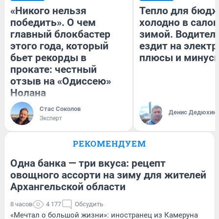
«Никого нельзя
Тепло для бюдж
победить». О чем
холодно в сало
главный блокбастер
зимой. Водитель
этого года, который
ездит на электр
бьет рекорды в
плюсы и минус
прокате: честный
отзыв на «Одиссею»
Нолана
Стас Соколов
Денис Дедюхин
Эксперт
РЕКОМЕНДУЕМ
Одна банка — три вкуса: рецепт
овощного ассорти на зиму для жителей
Архангельской области
8 часов
4 177
Обсудить
«Мечтал о большой жизни»: иностранец из Камеруна