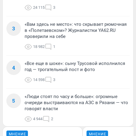
24 115
3
«Вам здесь не место»: что скрывает рюмочная
3
в «Полетаевском»? Журналистки YA62.RU
проверили на себе
18 982
1
«Все еще в шоке»: сыну Трусовой исполнился
4
год — трогательный пост и фото
14 598
3
«Люди стоят по часу и больше»: огромные
5
очереди выстраиваются на АЗС в Рязани — что
говорят власти
4 944
2
МНЕНИЕ
МНЕНИЕ