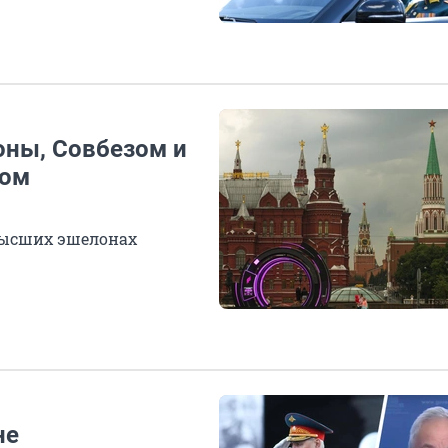
оны, Совбезом и
вом
высших эшелонах
не