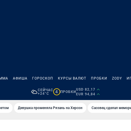
АММА
АФИША
ГОРОСКОП
КУРСЫ ВАЛЮТ
ПРОБКИ
ZODY
И
USD 82,17
СЕЙЧАС
4
ПРОБКИ
+24°C
EUR 94,84
летом
Девушка променяла Рязань на Херсон
Сасовец сделал мемор