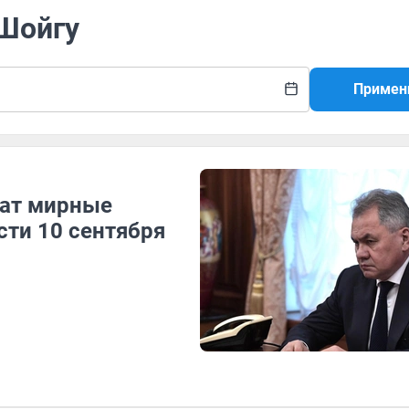
 Шойгу
Примен
жат мирные
сти 10 сентября