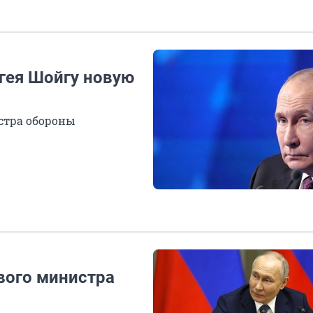
гея Шойгу новую
стра обороны
вого министра