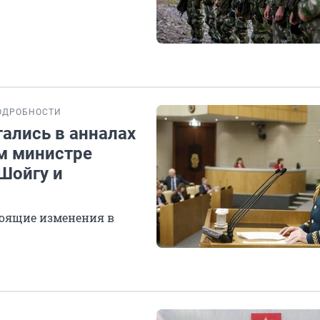
ОДРОБНОСТИ
тались в анналах
ом министре
Шойгу и
оящие изменения в