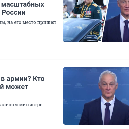
о масштабных
 России
ы, на его место пришел
 в армии? Кто
ый может
циальном министре