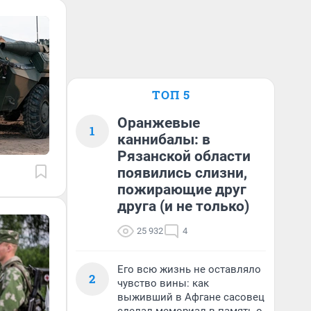
ТОП 5
Оранжевые
1
каннибалы: в
Рязанской области
появились слизни,
пожирающие друг
друга (и не только)
25 932
4
Его всю жизнь не оставляло
2
чувство вины: как
выживший в Афгане сасовец