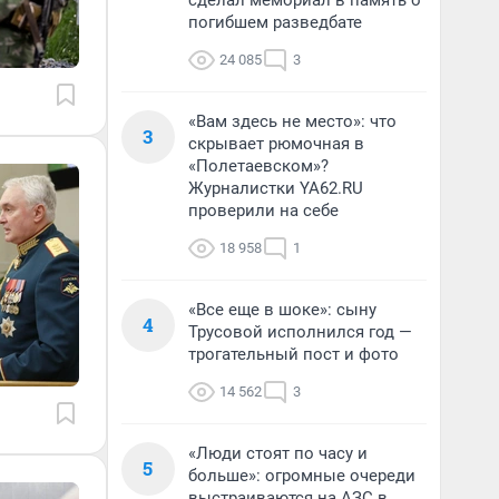
сделал мемориал в память о
погибшем разведбате
24 085
3
«Вам здесь не место»: что
3
скрывает рюмочная в
«Полетаевском»?
Журналистки YA62.RU
проверили на себе
18 958
1
«Все еще в шоке»: сыну
4
Трусовой исполнился год —
трогательный пост и фото
14 562
3
«Люди стоят по часу и
5
больше»: огромные очереди
выстраиваются на АЗС в