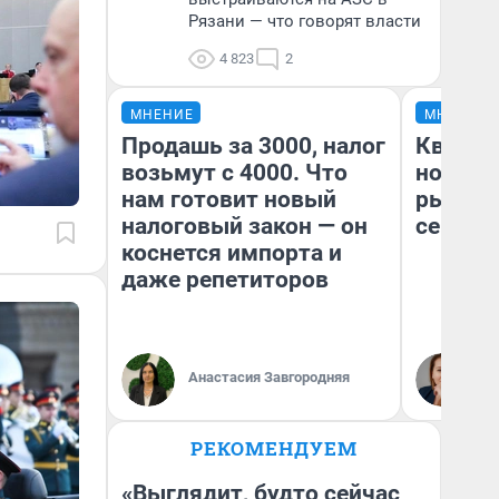
Рязани — что говорят власти
4 823
2
МНЕНИЕ
МНЕНИЕ
Продашь за 3000, налог
Кварти
возьмут с 4000. Что
но деш
нам готовит новый
рынок 
налоговый закон — он
сейчас
коснется импорта и
даже репетиторов
Ек
Анастасия Завгородняя
ди
не
РЕКОМЕНДУЕМ
«Выглядит, будто сейчас