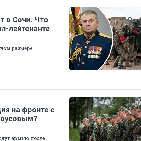
т в Сочи. Что
ал-лейтенанте
пном размере
ия на фронте с
лоусовым?
ждут армию после