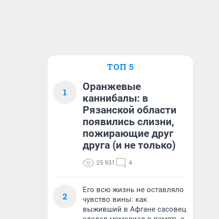
ТОП 5
Оранжевые
1
каннибалы: в
Рязанской области
появились слизни,
пожирающие друг
друга (и не только)
25 931
4
Его всю жизнь не оставляло
2
чувство вины: как
выживший в Афгане сасовец