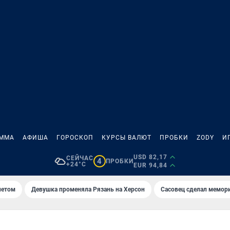
АММА
АФИША
ГОРОСКОП
КУРСЫ ВАЛЮТ
ПРОБКИ
ZODY
И
USD 82,17
СЕЙЧАС
4
ПРОБКИ
+24°C
EUR 94,84
летом
Девушка променяла Рязань на Херсон
Сасовец сделал мемор