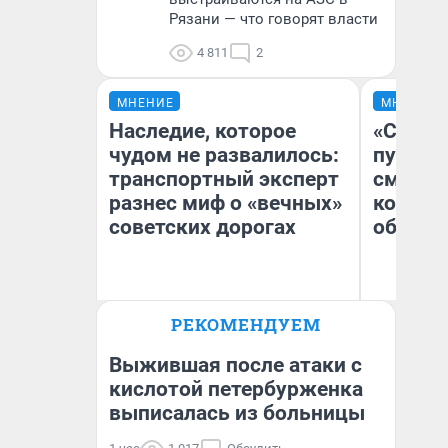
Рязани — что говорят власти
4 811
2
МНЕНИЕ
МНЕНИЕ
Наследие, которое
«Спутал
чудом не развалилось:
пургу».
транспортный эксперт
смерте
разнес миф о «вечных»
которы
советских дорогах
обнару
Олег Арефьев
Ир
РЕКОМЕНДУЕМ
Блогер, предприниматель,
Гл
владелец в транспортном
«Р
бизнесе
Во
Выжившая после атаки с
кислотой петербурженка
выписалась из больницы