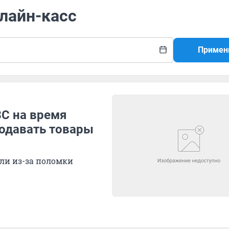
нлайн-касс
Примен
С на время
родавать товары
ли из-за поломки