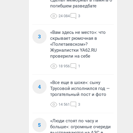
сделал мемориал в память о
погибшем разведбате
24 084
3
«Вам здесь не место»: что
3
скрывает рюмочная в
«Полетаевском»?
Журналистки YA62.RU
проверили на себе
18 956
1
«Все еще в шоке»: сыну
4
Трусовой исполнился год —
трогательный пост и фото
14 561
3
«Люди стоят по часу и
5
больше»: огромные очереди
выстраиваются на АЗС в