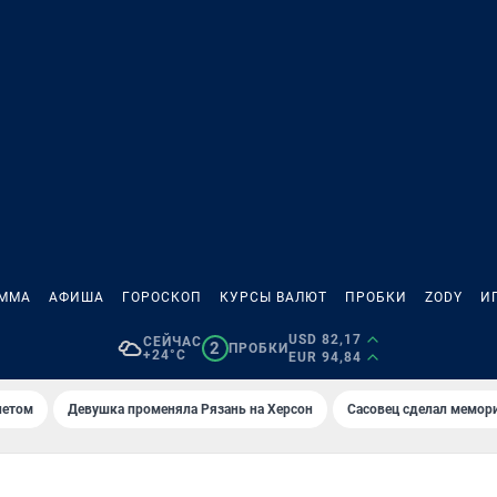
АММА
АФИША
ГОРОСКОП
КУРСЫ ВАЛЮТ
ПРОБКИ
ZODY
И
USD 82,17
СЕЙЧАС
2
ПРОБКИ
+24°C
EUR 94,84
летом
Девушка променяла Рязань на Херсон
Сасовец сделал мемор