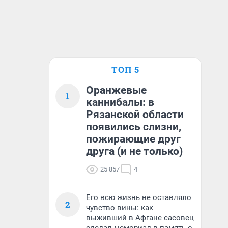
ТОП 5
Оранжевые
1
каннибалы: в
Рязанской области
появились слизни,
пожирающие друг
друга (и не только)
25 857
4
Его всю жизнь не оставляло
2
чувство вины: как
выживший в Афгане сасовец