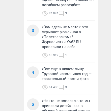
сделал мемориал в память о
погибшем разведбате
24 024
3
«Вам здесь не место»: что
3
скрывает рюмочная в
«Полетаевском»?
Журналистки YA62.RU
проверили на себе
18 912
1
«Все еще в шоке»: сыну
4
Трусовой исполнился год —
трогательный пост и фото
14 480
3
«Никто не поверил, что мы
5
привезли детей»: как в
обычной рязанской школе