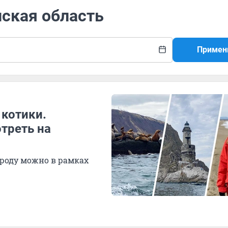
нская область
Примен
 котики.
отреть на
роду можно в рамках