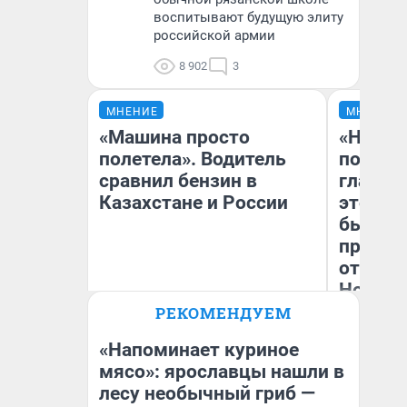
воспитывают будущую элиту
российской армии
8 902
3
МНЕНИЕ
МНЕНИЕ
«Машина просто
«Никог
полетела». Водитель
победи
сравнил бензин в
главны
Казахстане и России
этого г
бьет р
прокат
отзыв 
Нолана
РЕКОМЕНДУЕМ
Ст
Анатолий Кузнецов
Эк
«Напоминает куриное
мясо»: ярославцы нашли в
лесу необычный гриб —