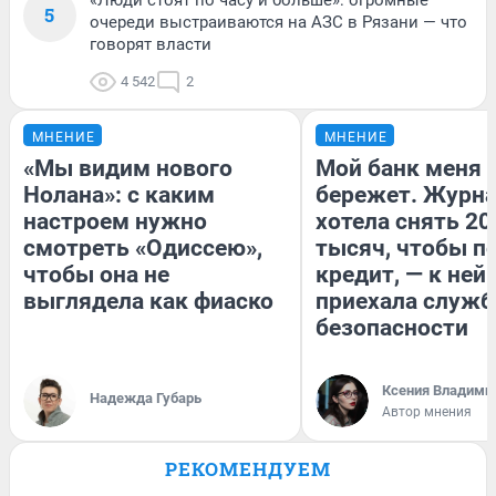
5
очереди выстраиваются на АЗС в Рязани — что
говорят власти
4 542
2
МНЕНИЕ
МНЕНИЕ
«Мы видим нового
Мой банк меня
Нолана»: с каким
бережет. Журн
настроем нужно
хотела снять 20
смотреть «Одиссею»,
тысяч, чтобы п
чтобы она не
кредит, — к ней
выглядела как фиаско
приехала служб
безопасности
Ксения Владими
Надежда Губарь
Автор мнения
РЕКОМЕНДУЕМ