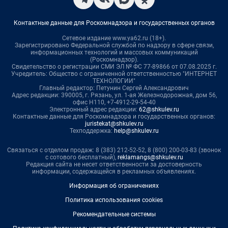
Контактные данные для Роскомнадзора и государственных органов
Сетевое издание www.ya62.ru (18+).
Зарегистрировано Федеральной службой по надзору в сфере связи,
информационных технологий и массовых коммуникаций
(Роскомнадзор).
Свидетельство о регистрации СМИ ЭЛ № ФС 77-89866 от 07.08.2025 г.
Учредитель: Общество с ограниченной ответственностью "ИНТЕРНЕТ
ТЕХНОЛОГИИ"
Главный редактор: Петунин Сергей Александрович
Адрес редакции: 390005, г. Рязань, ул. 1-ая Железнодорожная, дом 56,
офис Н110, +7-4912-29-54-40
Электронный адрес редакции:
62@shkulev.ru
Контактные данные для Роскомнадзора и государственных органов:
juristekat@shkulev.ru
Техподдержка:
help@shkulev.ru
Связаться с отделом продаж: 8 (383) 212-52-52, 8 (800) 200-03-83 (звонок
с сотового бесплатный),
reklamangs@shkulev.ru
Редакция сайта не несет ответственности за достоверность
информации, содержащейся в рекламных объявлениях.
Информация об ограничениях
Политика использования cookies
Рекомендательные системы