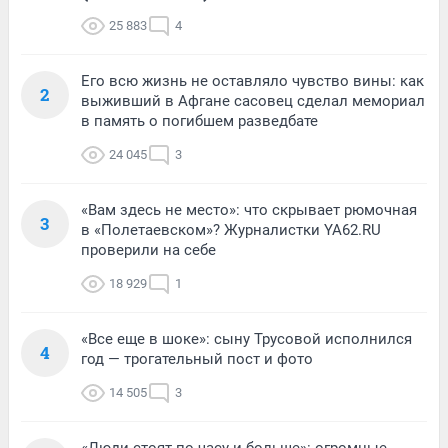
25 883
4
Его всю жизнь не оставляло чувство вины: как
2
выживший в Афгане сасовец сделал мемориал
в память о погибшем разведбате
24 045
3
«Вам здесь не место»: что скрывает рюмочная
3
в «Полетаевском»? Журналистки YA62.RU
проверили на себе
18 929
1
«Все еще в шоке»: сыну Трусовой исполнился
4
год — трогательный пост и фото
14 505
3
«Люди стоят по часу и больше»: огромные