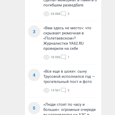
сделал мемориал в память о
погибшем разведбате
24 084
3
«Вам здесь не место»: что
3
скрывает рюмочная в
«Полетаевском»?
Журналистки YA62.RU
проверили на себе
18 956
1
«Все еще в шоке»: сыну
4
Трусовой исполнился год —
трогательный пост и фото
14 561
3
«Люди стоят по часу и
5
больше»: огромные очереди
выстраиваются на АЗС в