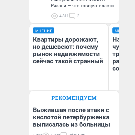
Рязани — что говорят власти
4 811
2
МНЕНИЕ
МНЕНИЕ
Квартиры дорожают,
Наслед
но дешевеют: почему
чудом 
рынок недвижимости
трансп
сейчас такой странный
разнес
советс
Ол
РЕКОМЕНДУЕМ
Екатерина Торопова
Бл
директор агентства
вл
недвижимости
би
Выжившая после атаки с
кислотой петербурженка
выписалась из больницы