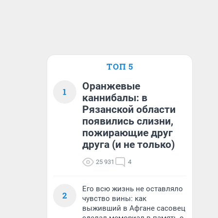
ТОП 5
Оранжевые
1
каннибалы: в
Рязанской области
появились слизни,
пожирающие друг
друга (и не только)
25 931
4
Его всю жизнь не оставляло
2
чувство вины: как
выживший в Афгане сасовец