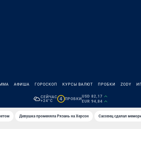
АММА
АФИША
ГОРОСКОП
КУРСЫ ВАЛЮТ
ПРОБКИ
ZODY
И
USD 82,17
СЕЙЧАС
4
ПРОБКИ
+24°C
EUR 94,84
летом
Девушка променяла Рязань на Херсон
Сасовец сделал мемор