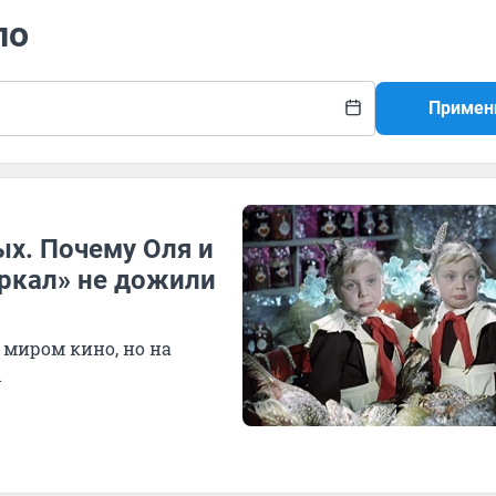
ло
Примен
ых. Почему Оля и
еркал» не дожили
миром кино, но на
ы