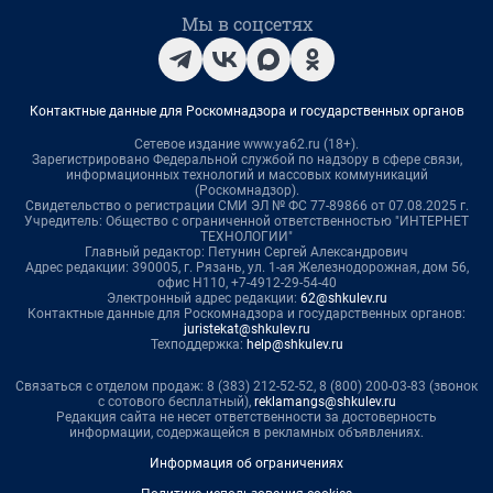
Мы в соцсетях
Контактные данные для Роскомнадзора и государственных органов
Сетевое издание www.ya62.ru (18+).
Зарегистрировано Федеральной службой по надзору в сфере связи,
информационных технологий и массовых коммуникаций
(Роскомнадзор).
Свидетельство о регистрации СМИ ЭЛ № ФС 77-89866 от 07.08.2025 г.
Учредитель: Общество с ограниченной ответственностью "ИНТЕРНЕТ
ТЕХНОЛОГИИ"
Главный редактор: Петунин Сергей Александрович
Адрес редакции: 390005, г. Рязань, ул. 1-ая Железнодорожная, дом 56,
офис Н110, +7-4912-29-54-40
Электронный адрес редакции:
62@shkulev.ru
Контактные данные для Роскомнадзора и государственных органов:
juristekat@shkulev.ru
Техподдержка:
help@shkulev.ru
Связаться с отделом продаж: 8 (383) 212-52-52, 8 (800) 200-03-83 (звонок
с сотового бесплатный),
reklamangs@shkulev.ru
Редакция сайта не несет ответственности за достоверность
информации, содержащейся в рекламных объявлениях.
Информация об ограничениях