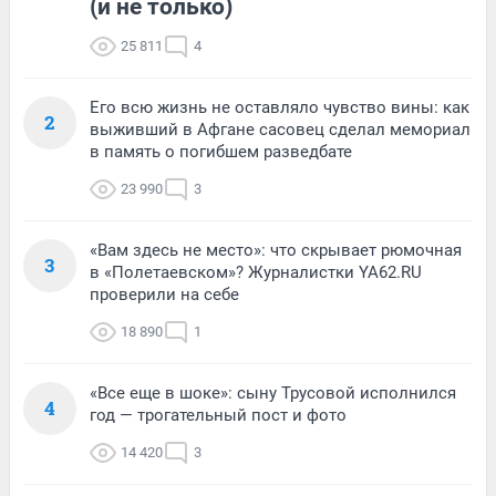
(и не только)
25 811
4
Его всю жизнь не оставляло чувство вины: как
2
выживший в Афгане сасовец сделал мемориал
в память о погибшем разведбате
23 990
3
«Вам здесь не место»: что скрывает рюмочная
3
в «Полетаевском»? Журналистки YA62.RU
проверили на себе
18 890
1
«Все еще в шоке»: сыну Трусовой исполнился
4
год — трогательный пост и фото
14 420
3