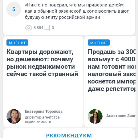
«Никто не поверил, что мы привезли детей»:
5
как в обычной рязанской школе воспитывают
будущую элиту российской армии
8 884
3
МНЕНИЕ
МНЕНИЕ
Квартиры дорожают,
Продашь за 3000
но дешевеют: почему
возьмут с 4000.
рынок недвижимости
нам готовит но
сейчас такой странный
налоговый зако
коснется импор
даже репетитор
Екатерина Торопова
Анастасия Завг
директор агентства
недвижимости
РЕКОМЕНДУЕМ