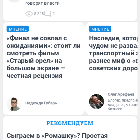
говорят власти
5 228
2
МНЕНИЕ
МНЕНИЕ
«Финал не совпал с
Наследие, кото
ожиданиями»: стоит ли
чудом не разва
смотреть фильм
транспортный э
«Старый орел» на
разнес миф о «
большом экране —
советских доро
честная рецензия
Олег Арефьев
Блогер, предприн
Надежда Губарь
владелец в тран
бизнесе
РЕКОМЕНДУЕМ
Сыграем в «Ромашку»? Простая