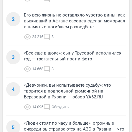
Его всю жизнь не оставляло чувство вины: как
2
выживший в Афгане сасовец сделал мемориал
в память о погибшем разведбате
24 216
3
«Все еще в шоке»: сыну Трусовой исполнился
3
год — трогательный пост и фото
14 668
3
«Девчонки, вы испытываете судьбу»: что
4
творится в подпольной рюмочной на
Березовой в Рязани — обзор YA62.RU
14 095
Обсудить
«Люди стоят по часу и больше»: огромные
5
очереди выстраиваются на АЗС в Рязани — что