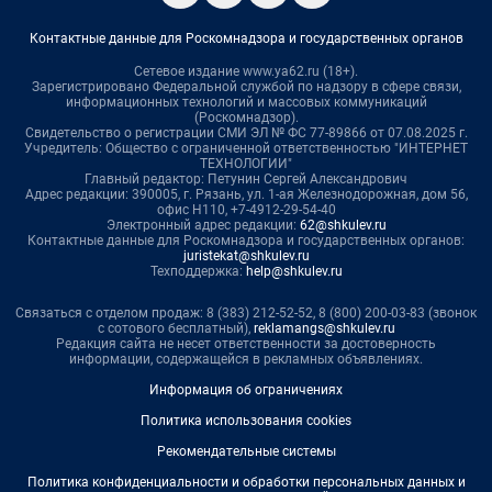
Контактные данные для Роскомнадзора и государственных органов
Сетевое издание www.ya62.ru (18+).
Зарегистрировано Федеральной службой по надзору в сфере связи,
информационных технологий и массовых коммуникаций
(Роскомнадзор).
Свидетельство о регистрации СМИ ЭЛ № ФС 77-89866 от 07.08.2025 г.
Учредитель: Общество с ограниченной ответственностью "ИНТЕРНЕТ
ТЕХНОЛОГИИ"
Главный редактор: Петунин Сергей Александрович
Адрес редакции: 390005, г. Рязань, ул. 1-ая Железнодорожная, дом 56,
офис Н110, +7-4912-29-54-40
Электронный адрес редакции:
62@shkulev.ru
Контактные данные для Роскомнадзора и государственных органов:
juristekat@shkulev.ru
Техподдержка:
help@shkulev.ru
Связаться с отделом продаж: 8 (383) 212-52-52, 8 (800) 200-03-83 (звонок
с сотового бесплатный),
reklamangs@shkulev.ru
Редакция сайта не несет ответственности за достоверность
информации, содержащейся в рекламных объявлениях.
Информация об ограничениях
Политика использования cookies
Рекомендательные системы
Политика конфиденциальности и обработки персональных данных и