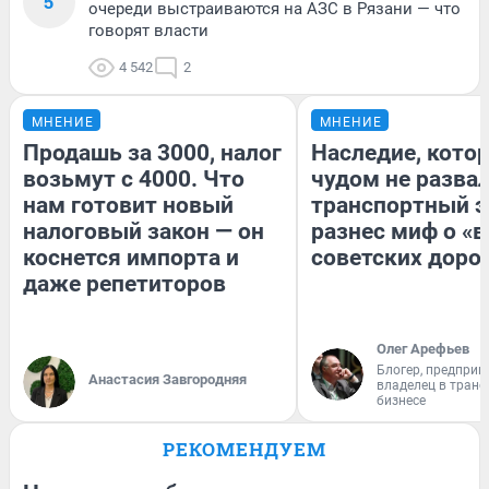
5
очереди выстраиваются на АЗС в Рязани — что
говорят власти
4 542
2
МНЕНИЕ
МНЕНИЕ
Продашь за 3000, налог
Наследие, кото
возьмут с 4000. Что
чудом не разва
нам готовит новый
транспортный э
налоговый закон — он
разнес миф о «
коснется импорта и
советских доро
даже репетиторов
Олег Арефьев
Блогер, предприн
Анастасия Завгородняя
владелец в тран
бизнесе
РЕКОМЕНДУЕМ