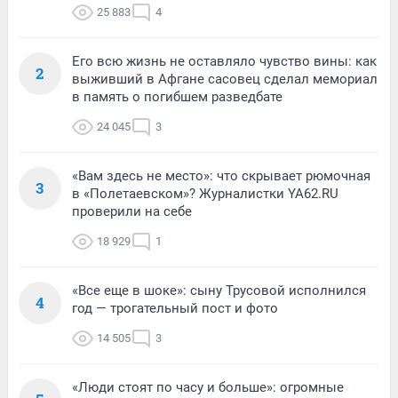
25 883
4
Его всю жизнь не оставляло чувство вины: как
2
выживший в Афгане сасовец сделал мемориал
в память о погибшем разведбате
24 045
3
«Вам здесь не место»: что скрывает рюмочная
3
в «Полетаевском»? Журналистки YA62.RU
проверили на себе
18 929
1
«Все еще в шоке»: сыну Трусовой исполнился
4
год — трогательный пост и фото
14 505
3
«Люди стоят по часу и больше»: огромные