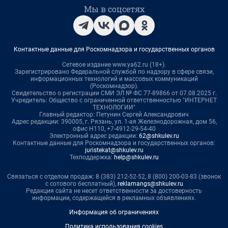
Мы в соцсетях
Контактные данные для Роскомнадзора и государственных органов
Сетевое издание www.ya62.ru (18+).
Зарегистрировано Федеральной службой по надзору в сфере связи,
информационных технологий и массовых коммуникаций
(Роскомнадзор).
Свидетельство о регистрации СМИ ЭЛ № ФС 77-89866 от 07.08.2025 г.
Учредитель: Общество с ограниченной ответственностью "ИНТЕРНЕТ
ТЕХНОЛОГИИ"
Главный редактор: Петунин Сергей Александрович
Адрес редакции: 390005, г. Рязань, ул. 1-ая Железнодорожная, дом 56,
офис Н110, +7-4912-29-54-40
Электронный адрес редакции:
62@shkulev.ru
Контактные данные для Роскомнадзора и государственных органов:
juristekat@shkulev.ru
Техподдержка:
help@shkulev.ru
Связаться с отделом продаж: 8 (383) 212-52-52, 8 (800) 200-03-83 (звонок
с сотового бесплатный),
reklamangs@shkulev.ru
Редакция сайта не несет ответственности за достоверность
информации, содержащейся в рекламных объявлениях.
Информация об ограничениях
Политика использования cookies