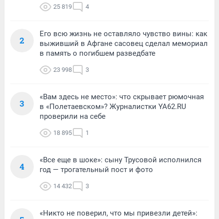
25 819
4
Его всю жизнь не оставляло чувство вины: как
2
выживший в Афгане сасовец сделал мемориал
в память о погибшем разведбате
23 998
3
«Вам здесь не место»: что скрывает рюмочная
3
в «Полетаевском»? Журналистки YA62.RU
проверили на себе
18 895
1
«Все еще в шоке»: сыну Трусовой исполнился
4
год — трогательный пост и фото
14 432
3
«Никто не поверил, что мы привезли детей»: