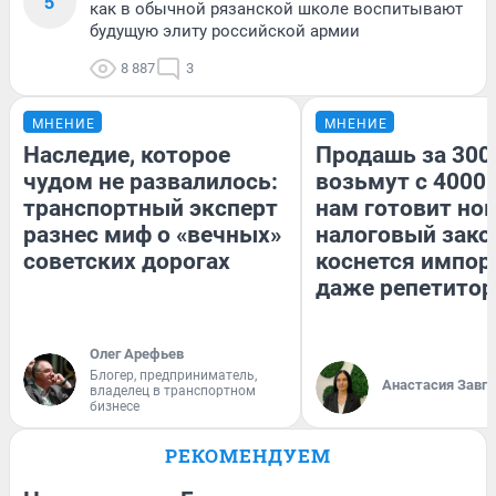
5
как в обычной рязанской школе воспитывают
будущую элиту российской армии
8 887
3
МНЕНИЕ
МНЕНИЕ
Наследие, которое
Продашь за 3000
чудом не развалилось:
возьмут с 4000.
транспортный эксперт
нам готовит но
разнес миф о «вечных»
налоговый зако
советских дорогах
коснется импор
даже репетитор
Олег Арефьев
Блогер, предприниматель,
Анастасия Завг
владелец в транспортном
бизнесе
РЕКОМЕНДУЕМ