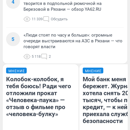
4
творится в подпольной рюмочной на
Березовой в Рязани — обзор YA62.RU
11 339
Обсудить
«Люди стоят по часу и больше»: огромные
5
очереди выстраиваются на АЗС в Рязани — что
говорят власти
5 118
2
МНЕНИЕ
МНЕНИЕ
Колобок-колобок, я
Мой банк меня
тебя боюсь! Ради чего
бережет. Журн
отложили прокат
хотела снять 20
«Человека-паука» —
тысяч, чтобы п
отзыв о фильме про
кредит, — к ней
«человека-булку»
приехала служб
безопасности