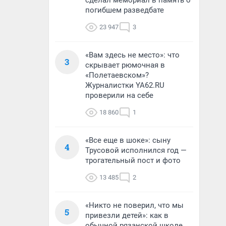
сделал мемориал в память о
погибшем разведбате
23 947
3
«Вам здесь не место»: что
3
скрывает рюмочная в
«Полетаевском»?
Журналистки YA62.RU
проверили на себе
18 860
1
«Все еще в шоке»: сыну
4
Трусовой исполнился год —
трогательный пост и фото
13 485
2
«Никто не поверил, что мы
5
привезли детей»: как в
обычной рязанской школе