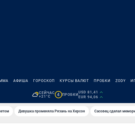
АММА
АФИША
ГОРОСКОП
КУРСЫ ВАЛЮТ
ПРОБКИ
ZODY
И
USD 81,41
СЕЙЧАС
4
ПРОБКИ
+21°C
EUR 94,06
летом
Девушка променяла Рязань на Херсон
Сасовец сделал мемор