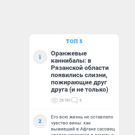
ТОП 5
Оранжевые
1
каннибалы: в
Рязанской области
появились слизни,
пожирающие друг
друга (и не только)
25 761
3
Его всю жизнь не оставляло
2
чувство вины: как
выживший в Афгане сасовец