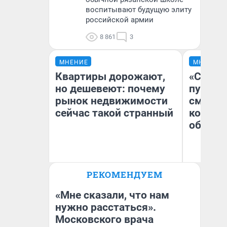
воспитывают будущую элиту
российской армии
8 861
3
МНЕНИЕ
МНЕНИЕ
Квартиры дорожают,
«Спутал
но дешевеют: почему
пургу».
рынок недвижимости
смерте
сейчас такой странный
которы
обнару
Ир
РЕКОМЕНДУЕМ
Екатерина Торопова
Гл
директор агентства
«Р
недвижимости
Во
«Мне сказали, что нам
нужно расстаться».
Московского врача