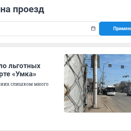
 на проезд
Примен
сло льготных
рте «Умка»
я них слишком много