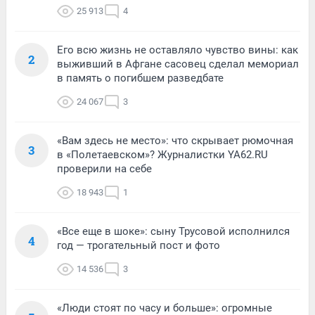
25 913
4
Его всю жизнь не оставляло чувство вины: как
2
выживший в Афгане сасовец сделал мемориал
в память о погибшем разведбате
24 067
3
«Вам здесь не место»: что скрывает рюмочная
3
в «Полетаевском»? Журналистки YA62.RU
проверили на себе
18 943
1
«Все еще в шоке»: сыну Трусовой исполнился
4
год — трогательный пост и фото
14 536
3
«Люди стоят по часу и больше»: огромные