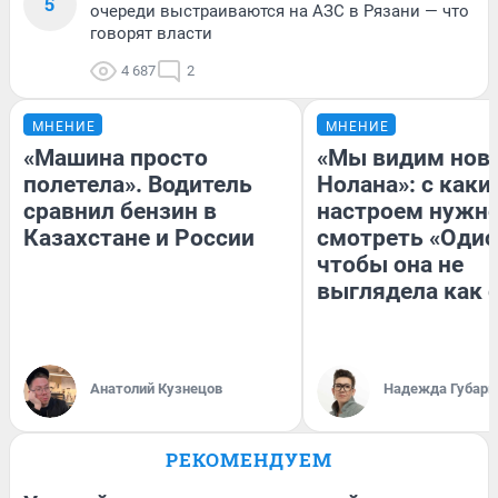
5
очереди выстраиваются на АЗС в Рязани — что
говорят власти
4 687
2
МНЕНИЕ
МНЕНИЕ
«Машина просто
«Мы видим нов
полетела». Водитель
Нолана»: с каки
сравнил бензин в
настроем нужн
Казахстане и России
смотреть «Одис
чтобы она не
выглядела как 
Анатолий Кузнецов
Надежда Губарь
РЕКОМЕНДУЕМ