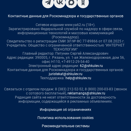
Контактные данные для Роскомнадзора и государственных органов
Сетевое издание www.ya62.ru (18+).
Зарегистрировано Федеральной службой по надзору в сфере связи,
информационных технологий и массовых коммуникаций
(Роскомнадзор).
Свидетельство о регистрации СМИ ЭЛ № ФС 77-89866 от 07.08.2025 г.
Учредитель: Общество с ограниченной ответственностью "ИНТЕРНЕТ
ТЕХНОЛОГИИ"
Главный редактор: Петунин Сергей Александрович
Адрес редакции: 390005, г. Рязань, ул. 1-ая Железнодорожная, дом 56,
офис Н110, +7-4912-29-54-40
Электронный адрес редакции:
62@shkulev.ru
Контактные данные для Роскомнадзора и государственных органов:
juristekat@shkulev.ru
Техподдержка:
help@shkulev.ru
Связаться с отделом продаж: 8 (383) 212-52-52, 8 (800) 200-03-83 (звонок
с сотового бесплатный),
reklamangs@shkulev.ru
Редакция сайта не несет ответственности за достоверность
информации, содержащейся в рекламных объявлениях.
Информация об ограничениях
Политика использования cookies
Рекомендательные системы