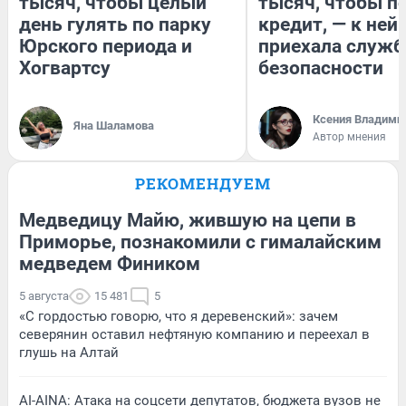
тысяч, чтобы целый
тысяч, чтобы п
день гулять по парку
кредит, — к ней
Юрского периода и
приехала служб
Хогвартсу
безопасности
Ксения Владими
Яна Шаламова
Автор мнения
РЕКОМЕНДУЕМ
Медведицу Майю, жившую на цепи в
Приморье, познакомили с гималайским
медведем Фиником
5 августа
15 481
5
«С гордостью говорю, что я деревенский»: зачем
северянин оставил нефтяную компанию и переехал в
глушь на Алтай
AI-AINA: Атака на соцсети депутатов, бюджета вузов не