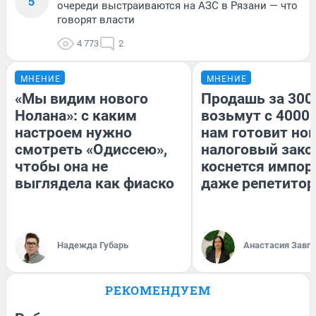
5
очереди выстраиваются на АЗС в Рязани — что
говорят власти
4 773
2
МНЕНИЕ
МНЕНИЕ
«Мы видим нового
Продашь за 3000
Нолана»: с каким
возьмут с 4000.
настроем нужно
нам готовит но
смотреть «Одиссею»,
налоговый зако
чтобы она не
коснется импор
выглядела как фиаско
даже репетитор
Надежда Губарь
Анастасия Завг
РЕКОМЕНДУЕМ