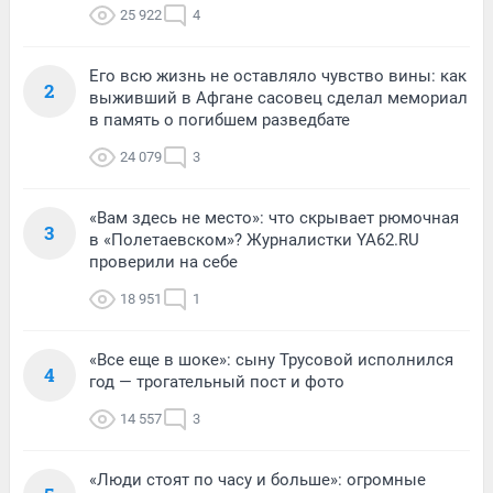
25 922
4
Его всю жизнь не оставляло чувство вины: как
2
выживший в Афгане сасовец сделал мемориал
в память о погибшем разведбате
24 079
3
«Вам здесь не место»: что скрывает рюмочная
3
в «Полетаевском»? Журналистки YA62.RU
проверили на себе
18 951
1
«Все еще в шоке»: сыну Трусовой исполнился
4
год — трогательный пост и фото
14 557
3
«Люди стоят по часу и больше»: огромные