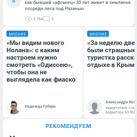
5
как бывший «афганец» 30 лет живет в землянке
посреди леса под Рязанью
5 764
3
МНЕНИЕ
МНЕНИЕ
«Мы видим нового
«За неделю две
Нолана»: с каким
были страшные
настроем нужно
туристка расска
смотреть «Одиссею»,
отдыхе в Крым
чтобы она не
выглядела как фиаско
Александра Исм
Надежда Губарь
заместитель глав
редактора 63.RU
РЕКОМЕНДУЕМ