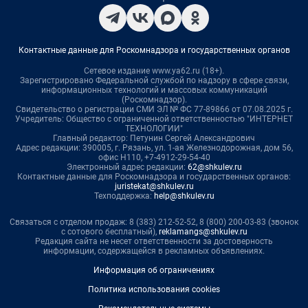
Контактные данные для Роскомнадзора и государственных органов
Сетевое издание www.ya62.ru (18+).
Зарегистрировано Федеральной службой по надзору в сфере связи,
информационных технологий и массовых коммуникаций
(Роскомнадзор).
Свидетельство о регистрации СМИ ЭЛ № ФС 77-89866 от 07.08.2025 г.
Учредитель: Общество с ограниченной ответственностью "ИНТЕРНЕТ
ТЕХНОЛОГИИ"
Главный редактор: Петунин Сергей Александрович
Адрес редакции: 390005, г. Рязань, ул. 1-ая Железнодорожная, дом 56,
офис Н110, +7-4912-29-54-40
Электронный адрес редакции:
62@shkulev.ru
Контактные данные для Роскомнадзора и государственных органов:
juristekat@shkulev.ru
Техподдержка:
help@shkulev.ru
Связаться с отделом продаж: 8 (383) 212-52-52, 8 (800) 200-03-83 (звонок
с сотового бесплатный),
reklamangs@shkulev.ru
Редакция сайта не несет ответственности за достоверность
информации, содержащейся в рекламных объявлениях.
Информация об ограничениях
Политика использования cookies