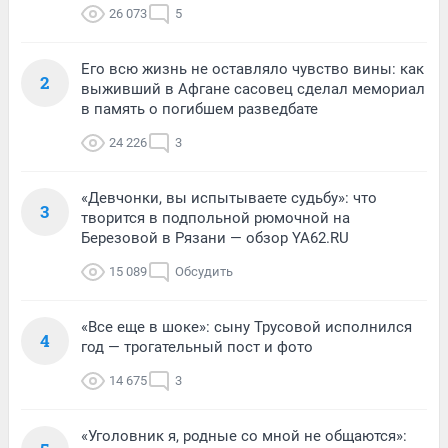
26 073
5
Его всю жизнь не оставляло чувство вины: как
2
выживший в Афгане сасовец сделал мемориал
в память о погибшем разведбате
24 226
3
«Девчонки, вы испытываете судьбу»: что
3
творится в подпольной рюмочной на
Березовой в Рязани — обзор YA62.RU
15 089
Обсудить
«Все еще в шоке»: сыну Трусовой исполнился
4
год — трогательный пост и фото
14 675
3
«Уголовник я, родные со мной не общаются»: