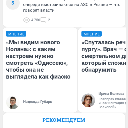
5
очереди выстраиваются на АЗС в Рязани — что
говорят власти
4 756
2
МНЕНИЕ
МНЕНИЕ
«Мы видим нового
«Спуталась речь
Нолана»: с каким
пургу». Врач — о
настроем нужно
смертельном ди
смотреть «Одиссею»,
который сложн
чтобы она не
обнаружить
выглядела как фиаско
Ирина Волкова
Главврач клиник
Надежда Губарь
«Реабилитация д
Волковой»
РЕКОМЕНДУЕМ