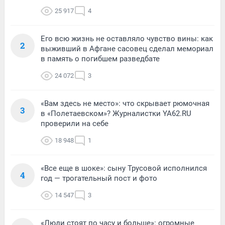
25 917
4
Его всю жизнь не оставляло чувство вины: как
2
выживший в Афгане сасовец сделал мемориал
в память о погибшем разведбате
24 072
3
«Вам здесь не место»: что скрывает рюмочная
3
в «Полетаевском»? Журналистки YA62.RU
проверили на себе
18 948
1
«Все еще в шоке»: сыну Трусовой исполнился
4
год — трогательный пост и фото
14 547
3
«Люди стоят по часу и больше»: огромные