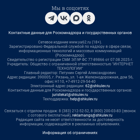
Мы в соцсетях
Контактные данные для Роскомнадзора и государственных органов
Сетевое издание www.ya62.ru (18+).
Зарегистрировано Федеральной службой по надзору в сфере связи,
информационных технологий и массовых коммуникаций
(Роскомнадзор).
Свидетельство о регистрации СМИ ЭЛ № ФС 77-89866 от 07.08.2025 г.
Учредитель: Общество с ограниченной ответственностью "ИНТЕРНЕТ
ТЕХНОЛОГИИ"
Главный редактор: Петунин Сергей Александрович
Адрес редакции: 390005, г. Рязань, ул. 1-ая Железнодорожная, дом 56,
офис Н110, +7-4912-29-54-40
Электронный адрес редакции:
62@shkulev.ru
Контактные данные для Роскомнадзора и государственных органов:
juristekat@shkulev.ru
Техподдержка:
help@shkulev.ru
Связаться с отделом продаж: 8 (383) 212-52-52, 8 (800) 200-03-83 (звонок
с сотового бесплатный),
reklamangs@shkulev.ru
Редакция сайта не несет ответственности за достоверность
информации, содержащейся в рекламных объявлениях.
Информация об ограничениях