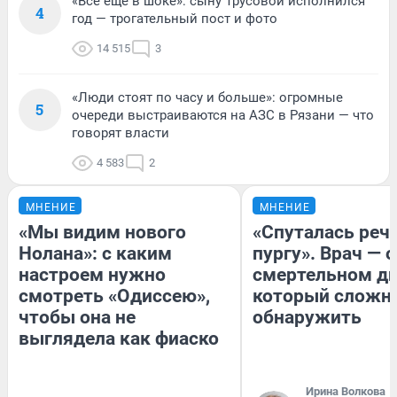
«Все еще в шоке»: сыну Трусовой исполнился
4
год — трогательный пост и фото
14 515
3
«Люди стоят по часу и больше»: огромные
5
очереди выстраиваются на АЗС в Рязани — что
говорят власти
4 583
2
МНЕНИЕ
МНЕНИЕ
«Мы видим нового
«Спуталась речь
Нолана»: с каким
пургу». Врач — о
настроем нужно
смертельном ди
смотреть «Одиссею»,
который сложн
чтобы она не
обнаружить
выглядела как фиаско
Ирина Волкова