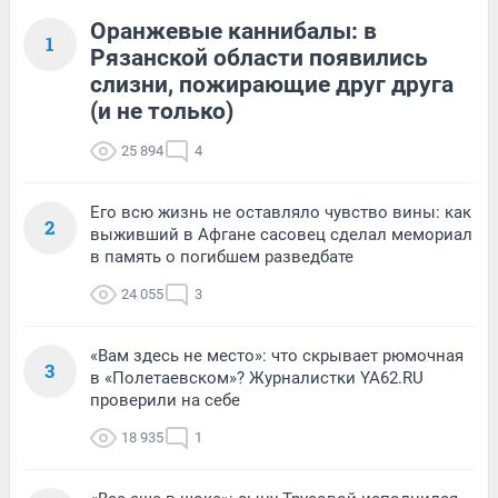
Оранжевые каннибалы: в
1
Рязанской области появились
слизни, пожирающие друг друга
(и не только)
25 894
4
Его всю жизнь не оставляло чувство вины: как
2
выживший в Афгане сасовец сделал мемориал
в память о погибшем разведбате
24 055
3
«Вам здесь не место»: что скрывает рюмочная
3
в «Полетаевском»? Журналистки YA62.RU
проверили на себе
18 935
1