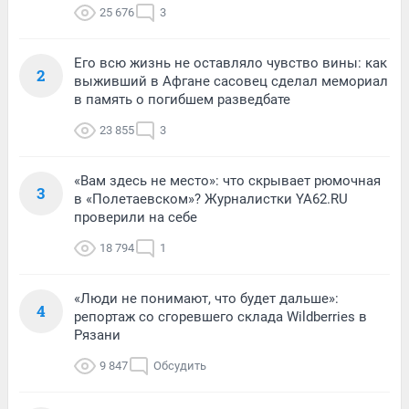
25 676
3
Его всю жизнь не оставляло чувство вины: как
2
выживший в Афгане сасовец сделал мемориал
в память о погибшем разведбате
23 855
3
«Вам здесь не место»: что скрывает рюмочная
3
в «Полетаевском»? Журналистки YA62.RU
проверили на себе
18 794
1
«Люди не понимают, что будет дальше»:
4
репортаж со сгоревшего склада Wildberries в
Рязани
9 847
Обсудить