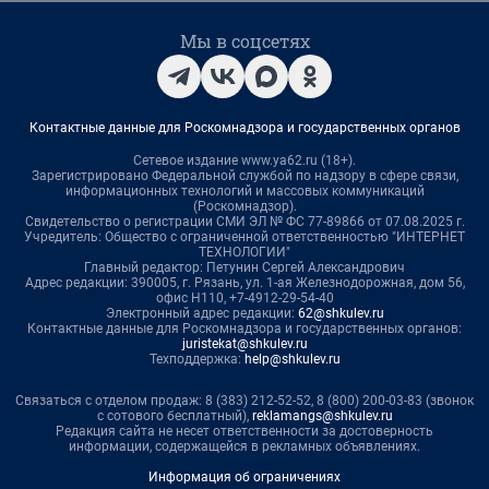
Мы в соцсетях
Контактные данные для Роскомнадзора и государственных органов
Сетевое издание www.ya62.ru (18+).
Зарегистрировано Федеральной службой по надзору в сфере связи,
информационных технологий и массовых коммуникаций
(Роскомнадзор).
Свидетельство о регистрации СМИ ЭЛ № ФС 77-89866 от 07.08.2025 г.
Учредитель: Общество с ограниченной ответственностью "ИНТЕРНЕТ
ТЕХНОЛОГИИ"
Главный редактор: Петунин Сергей Александрович
Адрес редакции: 390005, г. Рязань, ул. 1-ая Железнодорожная, дом 56,
офис Н110, +7-4912-29-54-40
Электронный адрес редакции:
62@shkulev.ru
Контактные данные для Роскомнадзора и государственных органов:
juristekat@shkulev.ru
Техподдержка:
help@shkulev.ru
Связаться с отделом продаж: 8 (383) 212-52-52, 8 (800) 200-03-83 (звонок
с сотового бесплатный),
reklamangs@shkulev.ru
Редакция сайта не несет ответственности за достоверность
информации, содержащейся в рекламных объявлениях.
Информация об ограничениях