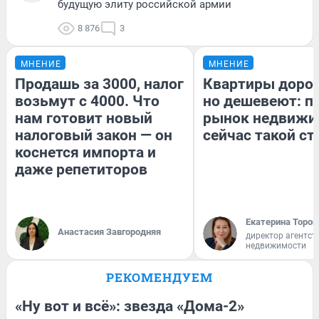
будущую элиту российской армии
8 876
3
МНЕНИЕ
МНЕНИЕ
Продашь за 3000, налог
Квартиры доро
возьмут с 4000. Что
но дешевеют: п
нам готовит новый
рынок недвижи
налоговый закон — он
сейчас такой с
коснется импорта и
даже репетиторов
Екатерина Тороп
Анастасия Завгородняя
директор агентст
недвижимости
РЕКОМЕНДУЕМ
«Ну вот и всё»: звезда «Дома-2»