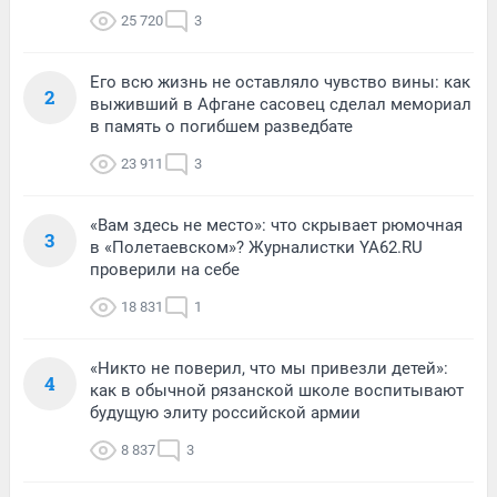
25 720
3
Его всю жизнь не оставляло чувство вины: как
2
выживший в Афгане сасовец сделал мемориал
в память о погибшем разведбате
23 911
3
«Вам здесь не место»: что скрывает рюмочная
3
в «Полетаевском»? Журналистки YA62.RU
проверили на себе
18 831
1
«Никто не поверил, что мы привезли детей»:
4
как в обычной рязанской школе воспитывают
будущую элиту российской армии
8 837
3