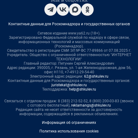
Контактные данные для Роскомнадзора и государственных органов
Сетевое издание www.ya62.ru (18+).
Зарегистрировано Федеральной службой по надзору в сфере связи,
информационных технологий и массовых коммуникаций
(Роскомнадзор).
Свидетельство о регистрации СМИ ЭЛ № ФС 77-89866 от 07.08.2025 г.
Учредитель: Общество с ограниченной ответственностью "ИНТЕРНЕТ
ТЕХНОЛОГИИ"
Главный редактор: Петунин Сергей Александрович
Адрес редакции: 390005, г. Рязань, ул. 1-ая Железнодорожная, дом 56,
офис Н110, +7-4912-29-54-40
Электронный адрес редакции:
62@shkulev.ru
Контактные данные для Роскомнадзора и государственных органов:
juristekat@shkulev.ru
Техподдержка:
help@shkulev.ru
Связаться с отделом продаж: 8 (383) 212-52-52, 8 (800) 200-03-83 (звонок
с сотового бесплатный),
reklamangs@shkulev.ru
Редакция сайта не несет ответственности за достоверность
информации, содержащейся в рекламных объявлениях.
Информация об ограничениях
Политика использования cookies