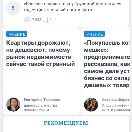
«Все еще в шоке»: сыну Трусовой исполнился
5
год — трогательный пост и фото
7 558
2
МНЕНИЕ
МНЕНИЕ
Квартиры дорожают,
«Покупаешь кот
но дешевеют: почему
мешке»:
рынок недвижимости
предпринимате
сейчас такой странный
рассказала, как
самом деле уст
бизнес со скла
дешевых товар
Екатерина Торопова
Наталья Шорохо
директор агентства
Открыла кофейну
недвижимости
деньги соцразви
РЕКОМЕНДУЕМ