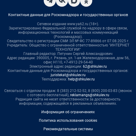
Контактные данные для Роскомнадзора и государственных органов
Сетевое издание www.ya62.ru (18+).
Зарегистрировано Федеральной службой по надзору в сфере связи,
информационных технологий и массовых коммуникаций
(Роскомнадзор).
Свидетельство о регистрации СМИ ЭЛ № ФС 77-89866 от 07.08.2025 г.
Учредитель: Общество с ограниченной ответственностью "ИНТЕРНЕТ
ТЕХНОЛОГИИ"
Главный редактор: Петунин Сергей Александрович
Адрес редакции: 390005, г. Рязань, ул. 1-ая Железнодорожная, дом 56,
офис Н110, +7-4912-29-54-40
Электронный адрес редакции:
62@shkulev.ru
Контактные данные для Роскомнадзора и государственных органов:
juristekat@shkulev.ru
Техподдержка:
help@shkulev.ru
Связаться с отделом продаж: 8 (383) 212-52-52, 8 (800) 200-03-83 (звонок
с сотового бесплатный),
reklamangs@shkulev.ru
Редакция сайта не несет ответственности за достоверность
информации, содержащейся в рекламных объявлениях.
Информация об ограничениях
Политика использования cookies
Рекомендательные системы