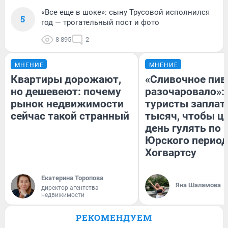
«Все еще в шоке»: сыну Трусовой исполнился
5
год — трогательный пост и фото
8 895
2
МНЕНИЕ
МНЕНИЕ
Квартиры дорожают,
«Сливочное пив
но дешевеют: почему
разочаровало»:
рынок недвижимости
туристы заплат
сейчас такой странный
тысяч, чтобы ц
день гулять по 
Юрского период
Хогвартсу
Екатерина Торопова
Яна Шаламова
директор агентства
недвижимости
РЕКОМЕНДУЕМ