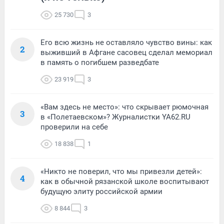
25 730
3
Его всю жизнь не оставляло чувство вины: как
2
выживший в Афгане сасовец сделал мемориал
в память о погибшем разведбате
23 919
3
«Вам здесь не место»: что скрывает рюмочная
3
в «Полетаевском»? Журналистки YA62.RU
проверили на себе
18 838
1
«Никто не поверил, что мы привезли детей»:
4
как в обычной рязанской школе воспитывают
будущую элиту российской армии
8 844
3