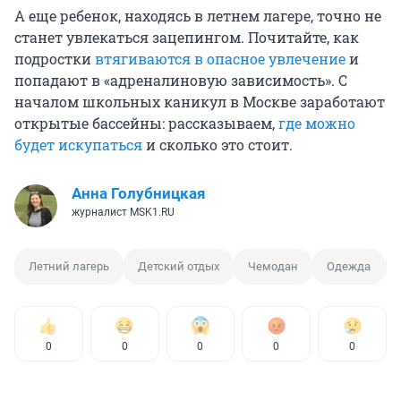
В качестве альтернативы загородным детским
А еще ребенок, находясь в летнем лагере, точно не
лагерям команда «Мосгортура» совместно с
станет увлекаться зацепингом. Почитайте, как
Департаментом культуры Москвы подготовила
подростки
втягиваются в опасное увлечение
и
программу «Московские каникулы». Это
попадают в «адреналиновую зависимость». С
городские детские клубы дневного пребывания
началом школьных каникул в Москве заработают
и «Выходные с вожатыми», которые включают
открытые бассейны: рассказываем,
где можно
творческие мастер-классы и активности в
будет искупаться
и сколько это стоит.
разных парках столицы.
Анна Голубницкая
журналист MSK1.RU
Летний лагерь
Детский отдых
Чемодан
Одежда
0
0
0
0
0