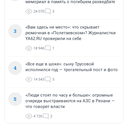
мемориал в память о погибшем разведбате
24 070
3
«Вам здесь не место»: что скрывает
3
рюмочная в «Полетаевском»? Журналистки
YA62.RU проверили на себе
18 946
1
«Все еще в шоке»: сыну Трусовой
4
исполнился год — трогательный пост и фото
14 543
3
«Люди стоят по часу и больше»: огромные
5
очереди выстраиваются на АЗС в Рязани —
что говорят власти
4 726
2