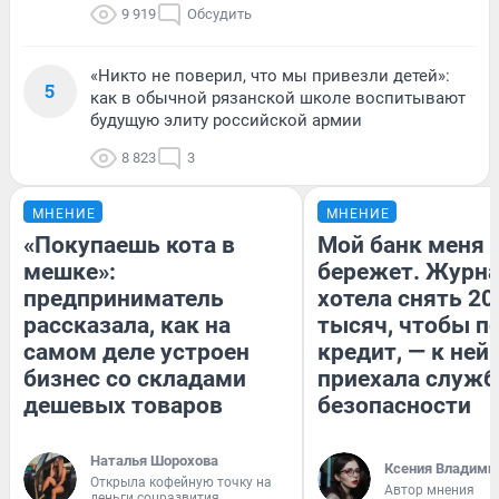
9 919
Обсудить
«Никто не поверил, что мы привезли детей»:
5
как в обычной рязанской школе воспитывают
будущую элиту российской армии
8 823
3
МНЕНИЕ
МНЕНИЕ
«Покупаешь кота в
Мой банк меня
мешке»:
бережет. Журн
предприниматель
хотела снять 20
рассказала, как на
тысяч, чтобы п
самом деле устроен
кредит, — к ней
бизнес со складами
приехала служб
дешевых товаров
безопасности
Наталья Шорохова
Ксения Владими
Открыла кофейную точку на
Автор мнения
деньги соцразвития