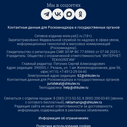
Мы в соцсетях
Контактные данные для Роскомнадзора и государственных органов
Сетевое издание www.ya62.ru (18+).
Зарегистрировано Федеральной службой по надзору в сфере связи,
информационных технологий и массовых коммуникаций
(Роскомнадзор).
Свидетельство о регистрации СМИ ЭЛ № ФС 77-89866 от 07.08.2025 г.
Учредитель: Общество с ограниченной ответственностью "ИНТЕРНЕТ
ТЕХНОЛОГИИ"
Главный редактор: Петунин Сергей Александрович
Адрес редакции: 390005, г. Рязань, ул. 1-ая Железнодорожная, дом 56,
офис Н110, +7-4912-29-54-40
Электронный адрес редакции:
62@shkulev.ru
Контактные данные для Роскомнадзора и государственных органов:
juristekat@shkulev.ru
Техподдержка:
help@shkulev.ru
Связаться с отделом продаж: 8 (383) 212-52-52, 8 (800) 200-03-83 (звонок
с сотового бесплатный),
reklamangs@shkulev.ru
Редакция сайта не несет ответственности за достоверность
информации, содержащейся в рекламных объявлениях.
Информация об ограничениях
Политика использования cookies