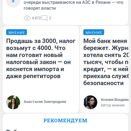
5
очереди выстраиваются на АЗС в Рязани — что
говорят власти
4 872
2
МНЕНИЕ
МНЕНИЕ
Продашь за 3000, налог
Мой банк меня
возьмут с 4000. Что
бережет. Журн
нам готовит новый
хотела снять 20
налоговый закон — он
тысяч, чтобы п
коснется импорта и
кредит, — к ней
даже репетиторов
приехала служб
безопасности
Ксения Владими
Анастасия Завгородняя
Автор мнения
РЕКОМЕНДУЕМ