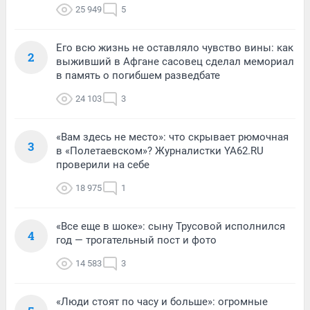
25 949
5
Его всю жизнь не оставляло чувство вины: как
2
выживший в Афгане сасовец сделал мемориал
в память о погибшем разведбате
24 103
3
«Вам здесь не место»: что скрывает рюмочная
3
в «Полетаевском»? Журналистки YA62.RU
проверили на себе
18 975
1
«Все еще в шоке»: сыну Трусовой исполнился
4
год — трогательный пост и фото
14 583
3
«Люди стоят по часу и больше»: огромные