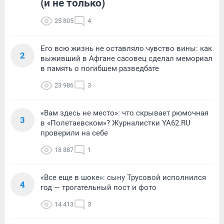
(и не только)
25 805
4
Его всю жизнь не оставляло чувство вины: как
2
выживший в Афгане сасовец сделал мемориал
в память о погибшем разведбате
23 986
3
«Вам здесь не место»: что скрывает рюмочная
3
в «Полетаевском»? Журналистки YA62.RU
проверили на себе
18 887
1
«Все еще в шоке»: сыну Трусовой исполнился
4
год — трогательный пост и фото
14 413
3