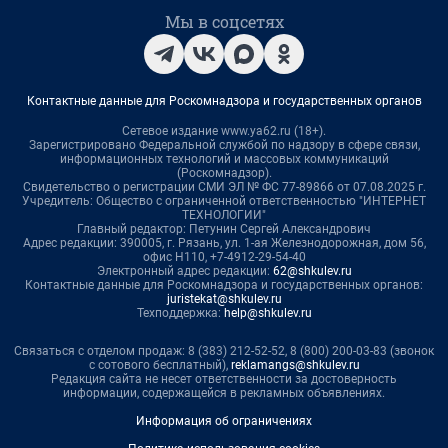
Мы в соцсетях
Контактные данные для Роскомнадзора и государственных органов
Сетевое издание www.ya62.ru (18+).
Зарегистрировано Федеральной службой по надзору в сфере связи,
информационных технологий и массовых коммуникаций
(Роскомнадзор).
Свидетельство о регистрации СМИ ЭЛ № ФС 77-89866 от 07.08.2025 г.
Учредитель: Общество с ограниченной ответственностью "ИНТЕРНЕТ
ТЕХНОЛОГИИ"
Главный редактор: Петунин Сергей Александрович
Адрес редакции: 390005, г. Рязань, ул. 1-ая Железнодорожная, дом 56,
офис Н110, +7-4912-29-54-40
Электронный адрес редакции:
62@shkulev.ru
Контактные данные для Роскомнадзора и государственных органов:
juristekat@shkulev.ru
Техподдержка:
help@shkulev.ru
Связаться с отделом продаж: 8 (383) 212-52-52, 8 (800) 200-03-83 (звонок
с сотового бесплатный),
reklamangs@shkulev.ru
Редакция сайта не несет ответственности за достоверность
информации, содержащейся в рекламных объявлениях.
Информация об ограничениях