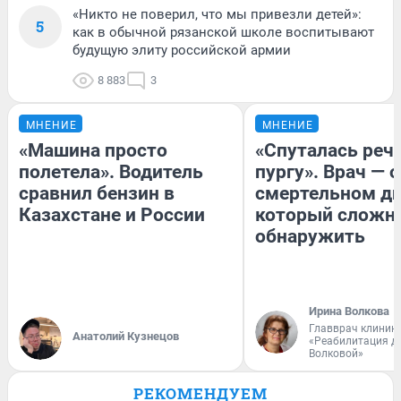
«Никто не поверил, что мы привезли детей»:
5
как в обычной рязанской школе воспитывают
будущую элиту российской армии
8 883
3
МНЕНИЕ
МНЕНИЕ
«Машина просто
«Спуталась речь
полетела». Водитель
пургу». Врач — о
сравнил бензин в
смертельном ди
Казахстане и России
который сложн
обнаружить
Ирина Волкова
Главврач клиник
Анатолий Кузнецов
«Реабилитация д
Волковой»
РЕКОМЕНДУЕМ