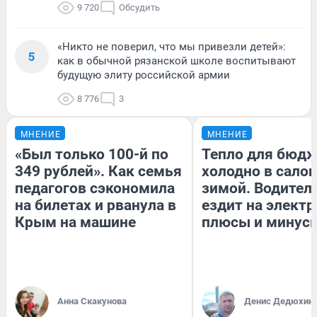
9 720
Обсудить
«Никто не поверил, что мы привезли детей»:
5
как в обычной рязанской школе воспитывают
будущую элиту российской армии
8 776
3
МНЕНИЕ
МНЕНИЕ
«Был только 100-й по
Тепло для бюдж
349 рублей». Как семья
холодно в сало
педагогов сэкономила
зимой. Водитель
на билетах и рванула в
ездит на электр
Крым на машине
плюсы и минус
Анна Скакунова
Денис Дедюхин