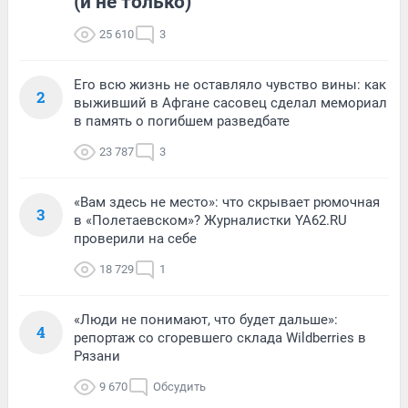
(и не только)
25 610
3
Его всю жизнь не оставляло чувство вины: как
2
выживший в Афгане сасовец сделал мемориал
в память о погибшем разведбате
23 787
3
«Вам здесь не место»: что скрывает рюмочная
3
в «Полетаевском»? Журналистки YA62.RU
проверили на себе
18 729
1
«Люди не понимают, что будет дальше»:
4
репортаж со сгоревшего склада Wildberries в
Рязани
9 670
Обсудить