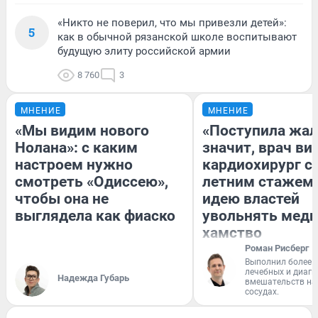
«Никто не поверил, что мы привезли детей»:
5
как в обычной рязанской школе воспитывают
будущую элиту российской армии
8 760
3
МНЕНИЕ
МНЕНИЕ
«Мы видим нового
«Поступила жал
Нолана»: с каким
значит, врач ви
настроем нужно
кардиохирург с 
смотреть «Одиссею»,
летним стажем 
чтобы она не
идею властей
выглядела как фиаско
увольнять меди
хамство
Роман Рисберг
Выполнил более 
лечебных и диагн
Надежда Губарь
вмешательств на 
сосудах.