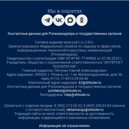
Мы в соцсетях
Контактные данные для Роскомнадзора и государственных органов
Сетевое издание www.ya62.ru (18+).
Зарегистрировано Федеральной службой по надзору в сфере связи,
информационных технологий и массовых коммуникаций
(Роскомнадзор).
Свидетельство о регистрации СМИ ЭЛ № ФС 77-89866 от 07.08.2025 г.
Учредитель: Общество с ограниченной ответственностью "ИНТЕРНЕТ
ТЕХНОЛОГИИ"
Главный редактор: Петунин Сергей Александрович
Адрес редакции: 390005, г. Рязань, ул. 1-ая Железнодорожная, дом 56,
офис Н110, +7-4912-29-54-40
Электронный адрес редакции:
62@shkulev.ru
Контактные данные для Роскомнадзора и государственных органов:
juristekat@shkulev.ru
Техподдержка:
help@shkulev.ru
Связаться с отделом продаж: 8 (383) 212-52-52, 8 (800) 200-03-83 (звонок
с сотового бесплатный),
reklamangs@shkulev.ru
Редакция сайта не несет ответственности за достоверность
информации, содержащейся в рекламных объявлениях.
Информация об ограничениях