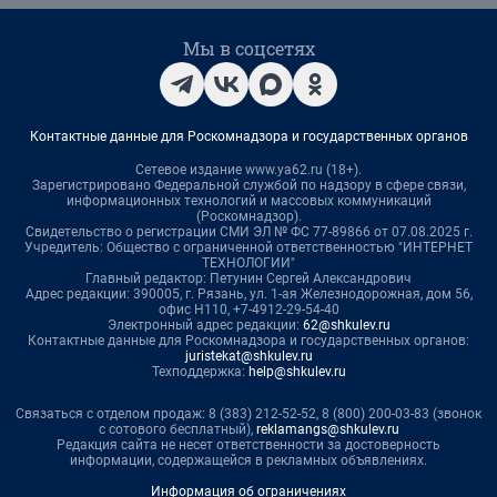
Мы в соцсетях
Контактные данные для Роскомнадзора и государственных органов
Сетевое издание www.ya62.ru (18+).
Зарегистрировано Федеральной службой по надзору в сфере связи,
информационных технологий и массовых коммуникаций
(Роскомнадзор).
Свидетельство о регистрации СМИ ЭЛ № ФС 77-89866 от 07.08.2025 г.
Учредитель: Общество с ограниченной ответственностью "ИНТЕРНЕТ
ТЕХНОЛОГИИ"
Главный редактор: Петунин Сергей Александрович
Адрес редакции: 390005, г. Рязань, ул. 1-ая Железнодорожная, дом 56,
офис Н110, +7-4912-29-54-40
Электронный адрес редакции:
62@shkulev.ru
Контактные данные для Роскомнадзора и государственных органов:
juristekat@shkulev.ru
Техподдержка:
help@shkulev.ru
Связаться с отделом продаж: 8 (383) 212-52-52, 8 (800) 200-03-83 (звонок
с сотового бесплатный),
reklamangs@shkulev.ru
Редакция сайта не несет ответственности за достоверность
информации, содержащейся в рекламных объявлениях.
Информация об ограничениях