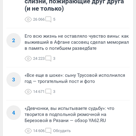
слизни, пожирающие друг друга
(и не только)
26 066
5
Его всю жизнь не оставляло чувство вины: как
2
выживший в Афгане сасовец сделал мемориал
в память о погибшем разведбате
24 223
3
«Все еще в шоке»: сыну Трусовой исполнился
3
год — трогательный пост и фото
14 671
3
«Девчонки, вы испытываете судьбу»: что
4
творится в подпольной рюмочной на
Березовой в Рязани — обзор YA62.RU
14 606
Обсудить