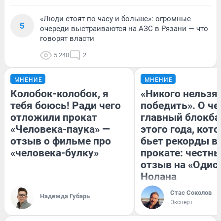
«Люди стоят по часу и больше»: огромные
5
очереди выстраиваются на АЗС в Рязани — что
говорят власти
5 240
2
МНЕНИЕ
МНЕНИЕ
Колобок-колобок, я
«Никого нельзя
тебя боюсь! Ради чего
победить». О ч
отложили прокат
главный блокба
«Человека-паука» —
этого года, кот
отзыв о фильме про
бьет рекорды в
«человека-булку»
прокате: честн
отзыв на «Одис
Нолана
Стас Соколов
Надежда Губарь
Эксперт