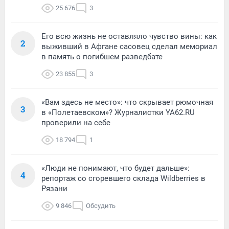
25 676
3
Его всю жизнь не оставляло чувство вины: как
2
выживший в Афгане сасовец сделал мемориал
в память о погибшем разведбате
23 855
3
«Вам здесь не место»: что скрывает рюмочная
3
в «Полетаевском»? Журналистки YA62.RU
проверили на себе
18 794
1
«Люди не понимают, что будет дальше»:
4
репортаж со сгоревшего склада Wildberries в
Рязани
9 846
Обсудить