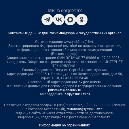
Мы в соцсетях
Контактные данные для Роскомнадзора и государственных органов
Сетевое издание www.ya62.ru (18+).
Зарегистрировано Федеральной службой по надзору в сфере связи,
информационных технологий и массовых коммуникаций
(Роскомнадзор).
Свидетельство о регистрации СМИ ЭЛ № ФС 77-89866 от 07.08.2025 г.
Учредитель: Общество с ограниченной ответственностью "ИНТЕРНЕТ
ТЕХНОЛОГИИ"
Главный редактор: Петунин Сергей Александрович
Адрес редакции: 390005, г. Рязань, ул. 1-ая Железнодорожная, дом 56,
офис Н110, +7-4912-29-54-40
Электронный адрес редакции:
62@shkulev.ru
Контактные данные для Роскомнадзора и государственных органов:
juristekat@shkulev.ru
Техподдержка:
help@shkulev.ru
Связаться с отделом продаж: 8 (383) 212-52-52, 8 (800) 200-03-83 (звонок
с сотового бесплатный),
reklamangs@shkulev.ru
Редакция сайта не несет ответственности за достоверность
информации, содержащейся в рекламных объявлениях.
Информация об ограничениях