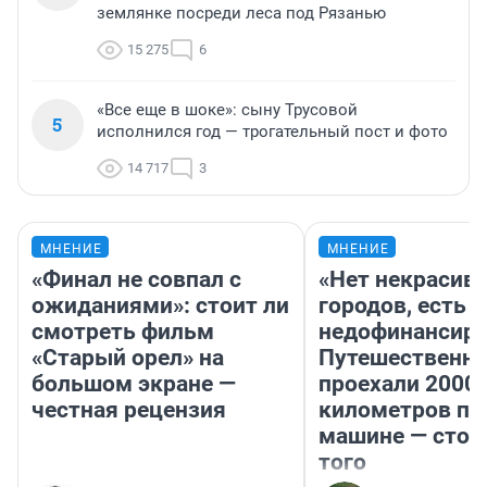
землянке посреди леса под Рязанью
15 275
6
«Все еще в шоке»: сыну Трусовой
5
исполнился год — трогательный пост и фото
14 717
3
МНЕНИЕ
МНЕНИЕ
«Финал не совпал с
«Нет некрасив
ожиданиями»: стоит ли
городов, есть
смотреть фильм
недофинансиро
«Старый орел» на
Путешественн
большом экране —
проехали 2000
честная рецензия
километров по 
машине — стои
того