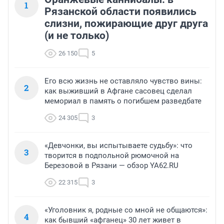
1
Рязанской области появились
слизни, пожирающие друг друга
(и не только)
26 150
5
Его всю жизнь не оставляло чувство вины:
2
как выживший в Афгане сасовец сделал
мемориал в память о погибшем разведбате
24 305
3
«Девчонки, вы испытываете судьбу»: что
3
творится в подпольной рюмочной на
Березовой в Рязани — обзор YA62.RU
22 315
3
«Уголовник я, родные со мной не общаются»:
4
как бывший «афганец» 30 лет живет в