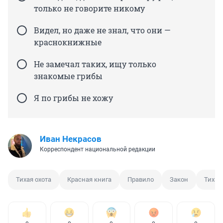
только не говорите никому
Видел, но даже не знал, что они —
краснокнижные
Не замечал таких, ищу только
знакомые грибы
Я по грибы не хожу
Иван Некрасов
Корреспондент национальной редакции
Тихая охота
Красная книга
Правило
Закон
Тихая