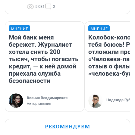
5 031
2
МНЕНИЕ
МНЕНИЕ
Мой банк меня
Колобок-колобо
бережет. Журналист
тебя боюсь! Ра
хотела снять 200
отложили прок
тысяч, чтобы погасить
«Человека-пау
кредит, — к ней домой
отзыв о фильм
приехала служба
«человека-бул
безопасности
Ксения Владимирская
Надежда Губар
Автор мнения
РЕКОМЕНДУЕМ