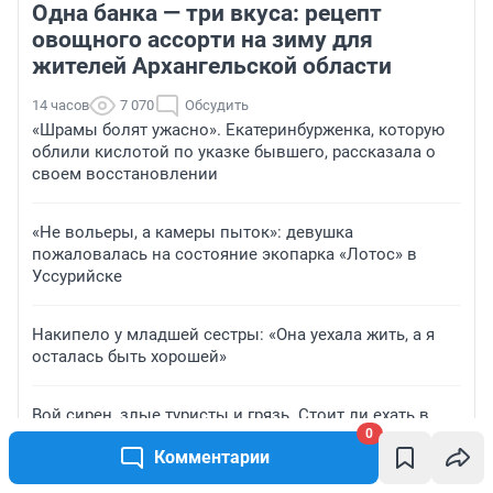
Одна банка — три вкуса: рецепт
овощного ассорти на зиму для
жителей Архангельской области
14 часов
7 070
Обсудить
«Шрамы болят ужасно». Екатеринбурженка, которую
облили кислотой по указке бывшего, рассказала о
своем восстановлении
«Не вольеры, а камеры пыток»: девушка
пожаловалась на состояние экопарка «Лотос» в
Уссурийске
Накипело у младшей сестры: «Она уехала жить, а я
осталась быть хорошей»
Вой сирен, злые туристы и грязь. Стоит ли ехать в
0
самый большой аквапарк в Геленджике — мнение
Комментарии
туристки