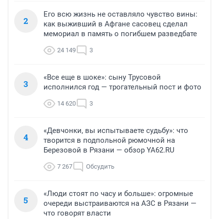
Его всю жизнь не оставляло чувство вины:
2
как выживший в Афгане сасовец сделал
мемориал в память о погибшем разведбате
24 149
3
«Все еще в шоке»: сыну Трусовой
3
исполнился год — трогательный пост и фото
14 620
3
«Девчонки, вы испытываете судьбу»: что
4
творится в подпольной рюмочной на
Березовой в Рязани — обзор YA62.RU
7 267
Обсудить
«Люди стоят по часу и больше»: огромные
5
очереди выстраиваются на АЗС в Рязани —
что говорят власти