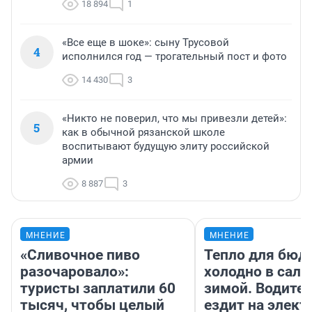
18 894
1
«Все еще в шоке»: сыну Трусовой
4
исполнился год — трогательный пост и фото
14 430
3
«Никто не поверил, что мы привезли детей»:
5
как в обычной рязанской школе
воспитывают будущую элиту российской
армии
8 887
3
МНЕНИЕ
МНЕНИЕ
«Сливочное пиво
Тепло для бюд
разочаровало»:
холодно в сало
туристы заплатили 60
зимой. Водител
тысяч, чтобы целый
ездит на элект