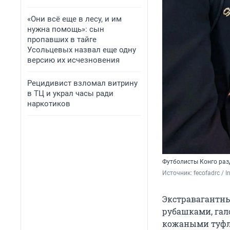
«Они всё еще в лесу, и им
нужна помощь»: сын
пропавших в тайге
Усольцевых назвал еще одну
версию их исчезновения
Рецидивист взломал витрину
в ТЦ и украл часы ради
наркотиков
Футболисты Конго раз
Источник: 
fecofadrc /
Экстравагантны
рубашками, га
кожаными туф