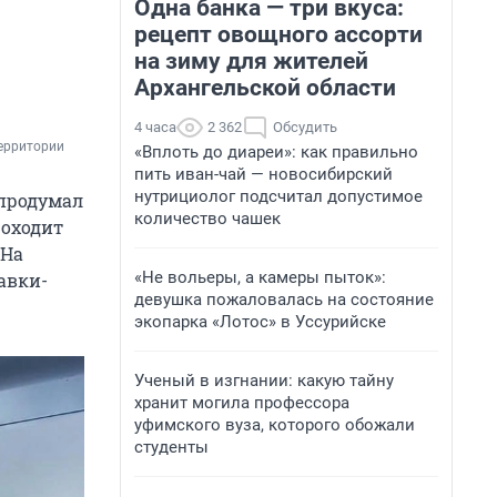
Одна банка — три вкуса:
рецепт овощного ассорти
на зиму для жителей
Архангельской области
4 часа
2 362
Обсудить
ерритории 
«Вплоть до диареи»: как правильно
пить иван-чай — новосибирский
нутрициолог подсчитал допустимое
 продумал
количество чашек
роходит
 На
«Не вольеры, а камеры пыток»:
авки-
девушка пожаловалась на состояние
экопарка «Лотос» в Уссурийске
Ученый в изгнании: какую тайну
хранит могила профессора
уфимского вуза, которого обожали
студенты