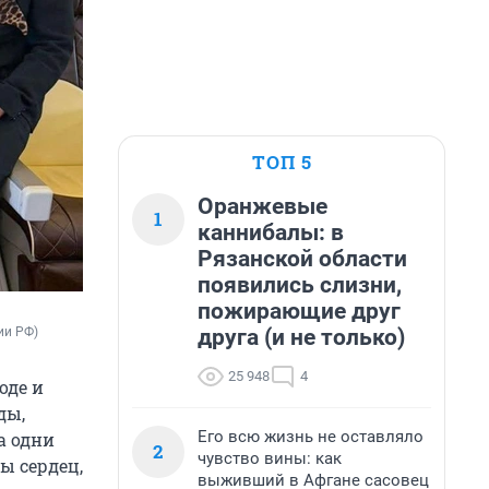
ТОП 5
Оранжевые
1
каннибалы: в
Рязанской области
появились слизни,
пожирающие друг
друга (и не только)
ии РФ)
25 948
4
оде и
ды,
Его всю жизнь не оставляло
а одни
2
чувство вины: как
ы сердец,
выживший в Афгане сасовец