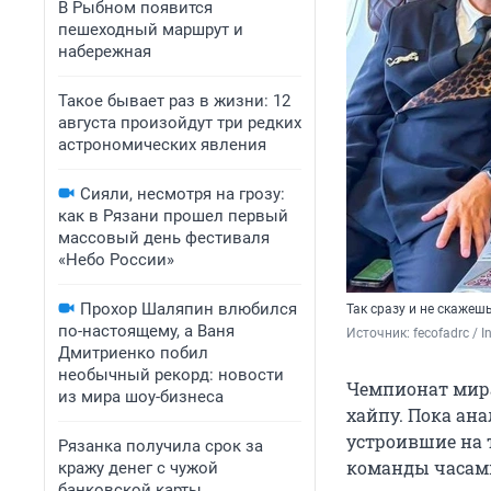
В Рыбном появится
пешеходный маршрут и
набережная
Такое бывает раз в жизни: 12
августа произойдут три редких
астрономических явления
Сияли, несмотря на грозу:
как в Рязани прошел первый
массовый день фестиваля
«Небо России»
Прохор Шаляпин влюбился
Так сразу и не скажеш
по-настоящему, а Ваня
Источник: 
fecofadrc /
Дмитриенко побил
необычный рекорд: новости
Чемпионат мира
из мира шоу-бизнеса
хайпу. Пока ан
устроившие на 
Рязанка получила срок за
команды часами
кражу денег с чужой
банковской карты