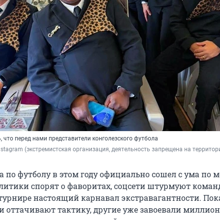
ь, что перед нами представители конголезского футбола
 Instagram (экстремистская организация, деятельность запрещена на территор
 по футболу в этом году официально сошел с ума по м
алитики спорят о фаворитах, соцсети штурмуют коман
турнире настоящий карнавал экстравагантности. Пок
 оттачивают тактику, другие уже завоевали миллион