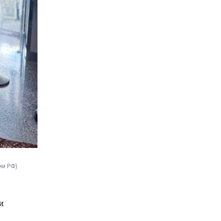
ии РФ)
и