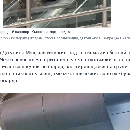
ародный аэропорт Хьюстона еще не видел
rington / Instagram (экстремистская организация, деятельность запрещена на т
 Джуниор Мак, работавший над костюмами сборной,
. Через левое плечо приталенных черных смокингов п
а-саш со шкурой леопарда, расширяющаяся на груди.
аков приколоты изящные металлические золотые бул
еопарда.