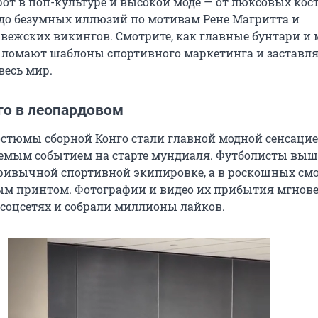
рот в поп-культуре и высокой моде — от люксовых ко
до безумных иллюзий по мотивам Рене Магритта и
вежских викингов. Смотрите, как главные бунтари и
 ломают шаблоны спортивного маркетинга и заставл
весь мир.
го в леопардовом
стюмы сборной Конго стали главной модной сенсацие
емым событием на старте мундиаля. Футболисты выш
привычной спортивной экипировке, а в роскошных смо
м принтом. Фотографии и видео их прибытия мгнов
 соцсетях и собрали миллионы лайков.