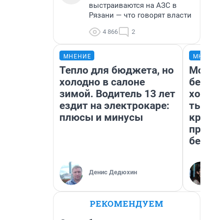
выстраиваются на АЗС в
Рязани — что говорят власти
4 866
2
МНЕНИЕ
МНЕНИ
Тепло для бюджета, но
Мой б
холодно в салоне
береж
зимой. Водитель 13 лет
хотел
ездит на электрокаре:
тысяч
плюсы и минусы
креди
приех
безоп
Денис Дедюхин
РЕКОМЕНДУЕМ