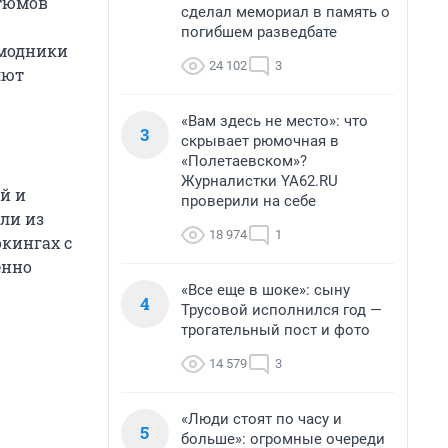
стюмов
сделал мемориал в память о
погибшем разведбате
 модники
24 102
3
яют
«Вам здесь не место»: что
3
скрывает рюмочная в
«Полетаевском»?
Журналистки YA62.RU
й и
проверили на себе
ли из
18 974
1
кингах с
енно
«Все еще в шоке»: сыну
4
Трусовой исполнился год —
трогательный пост и фото
14 579
3
«Люди стоят по часу и
5
больше»: огромные очереди