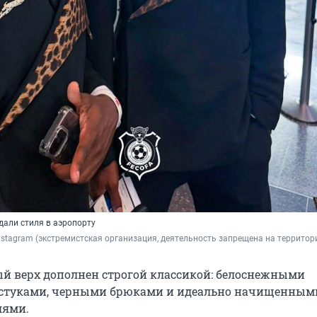
дали стиля в аэропорту
 Instagram (экстремистская организация, деятельность запрещена на территор
й верх дополнен строгой классикой: белоснежными
лстуками, черными брюками и идеально начищенным
лями.