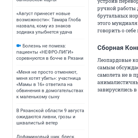
устроив перево
ручной работы 
«Август принесет новые
брутальных нор
возможности»: Тамара Глоба
этого мундиаля
назвала, кому из знаков
говорить о себе 
зодиака улыбнется удача
Болезнь не помеха:
Сборная Кон
пациенты «НЕФРО-ЛИГИ»
соревнуются в бочче в Рязани
Леопардовые ко
самым обсужда
«Меня не просто отменяют,
самолета не в 
меня хотят убить»: участница
анималистичны
«Мамы в 16» ответила на
завирусились в
обвинения в домогательствах
к маленькому сыну
В Рязанской области 9 августа
ожидаются ливни, грозы и
шквалистый ветер
Дофаминовый шик, блеск,