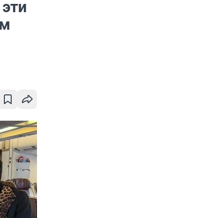
 эти
ом