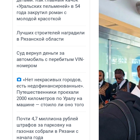
детьми. Как главный качок
«Уральских пельменей» в 54
года закрутил роман с
молодой красоткой
Лучших строителей наградили
в Рязанской области
Суд вернул деньги за
автомобиль с перебитым VIN-
номером
«Нет некрасивых городов,
есть недофинансированные».
Путешественники проехали
2000 километров по Уралу на
машине — стоило ли оно того
Почти 4,7 миллиона рублей
штрафов за парковку на
газонах собрали в Рязани с
начала года