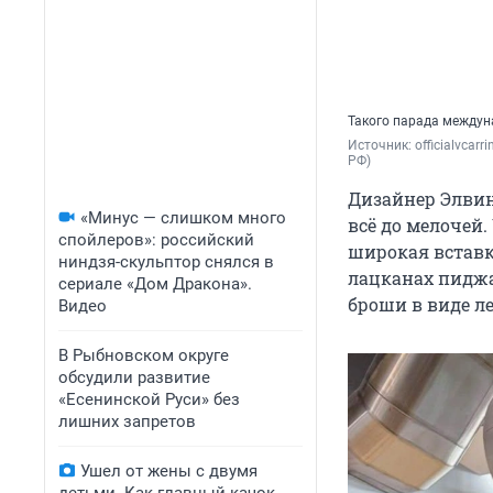
Такого парада междун
Источник: 
officialvcar
РФ)
Дизайнер Элвин
«Минус — слишком много
всё до мелочей
спойлеров»: российский
широкая вставк
ниндзя-скульптор снялся в
лацканах пидж
сериале «Дом Дракона».
броши в виде л
Видео
В Рыбновском округе
обсудили развитие
«Есенинской Руси» без
лишних запретов
Ушел от жены с двумя