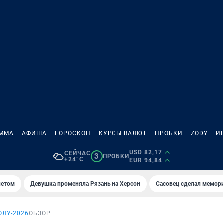
АММА
АФИША
ГОРОСКОП
КУРСЫ ВАЛЮТ
ПРОБКИ
ZODY
И
USD 82,17
СЕЙЧАС
3
ПРОБКИ
+24°C
EUR 94,84
летом
Девушка променяла Рязань на Херсон
Сасовец сделал мемор
ОЛУ-2026
ОБЗОР