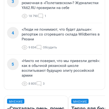
3
рюмочная в «Полетаевском»? Журналистки
YA62.RU проверили на себе
18 790
1
«Люди не понимают, что будет дальше»:
4
репортаж со сгоревшего склада Wildberries в
Рязани
9 834
Обсудить
«Никто не поверил, что мы привезли детей»:
5
как в обычной рязанской школе
воспитывают будущую элиту российской
армии
8 805
3
МНЕНИЕ
МНЕНИЕ
«Спуталась речь, понес
Тепло для бюд